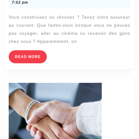
ou
17,
7:02 pm
2022
rénovez
Vous construisez ou rénovez ? Tenez votre assureur
?
au courant. Que faites-vous lorsque vous ne pouvez
Tenez
pas voyager, aller au cinéma ou recevoir des gens
votre
chez vous ? Apparemment, on
assureur
au
READ
READ MORE
MORE
courant
!