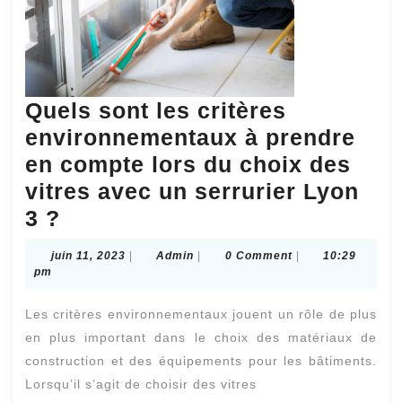
Quels sont les critères
environnementaux à prendre
en compte lors du choix des
vitres avec un serrurier Lyon
Quels
3 ?
sont
juin
Admin
juin 11, 2023
|
Admin
|
0 Comment
|
10:29
les
11,
pm
2023
critères
Les critères environnementaux jouent un rôle de plus
environnementaux
en plus important dans le choix des matériaux de
à
construction et des équipements pour les bâtiments.
prendre
Lorsqu’il s’agit de choisir des vitres