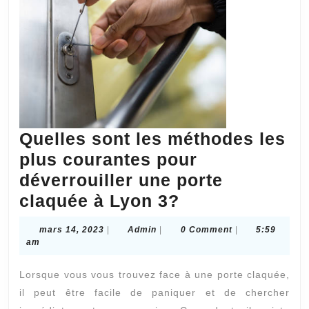
cas
de
préjudice
corporel
?
Quelles sont les méthodes les
plus courantes pour
déverrouiller une porte
Quelles
claquée à Lyon 3?
sont
mars
Admin
mars 14, 2023
|
Admin
|
0 Comment
|
5:59
les
14,
am
2023
méthodes
Lorsque vous vous trouvez face à une porte claquée,
les
il peut être facile de paniquer et de chercher
plus