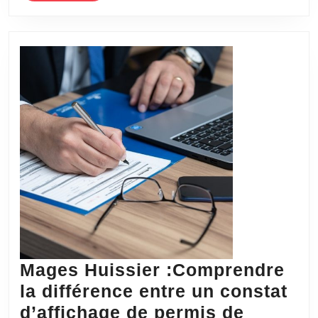
dans
les
relations
?
Mages Huissier :Comprendre
la différence entre un constat
d’affichage de permis de