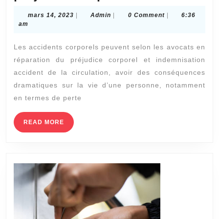
en
mars
Admin
mars 14, 2023
|
Admin
|
0 Comment
|
6:36
réparation
14,
am
2023
des
Les accidents corporels peuvent selon les avocats en
préjudice
réparation du préjudice corporel et indemnisation
corporel
accident de la circulation, avoir des conséquences
Lyon
dramatiques sur la vie d’une personne, notamment
:
en termes de perte
Quels
READ
READ MORE
sont
MORE
les
critères
pour
être
indemnisé
en