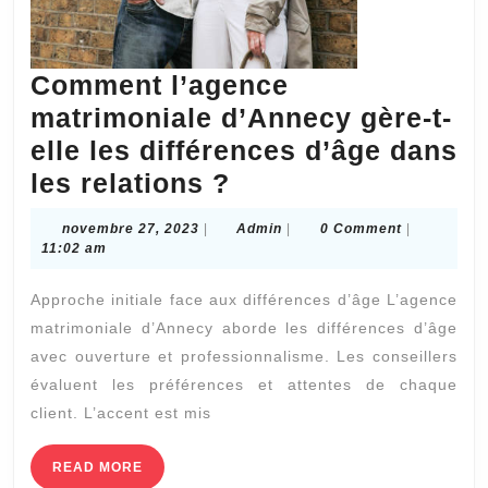
Comment l’agence
matrimoniale d’Annecy gère-t-
elle les différences d’âge dans
Comment
les relations ?
l’agence
novembre
Admin
novembre 27, 2023
|
Admin
|
0 Comment
|
matrimoniale
27,
11:02 am
2023
d’Annecy
Approche initiale face aux différences d’âge L’agence
gère-
matrimoniale d’Annecy aborde les différences d’âge
t-
avec ouverture et professionnalisme. Les conseillers
elle
évaluent les préférences et attentes de chaque
les
client. L’accent est mis
différences
READ
READ MORE
d’âge
MORE