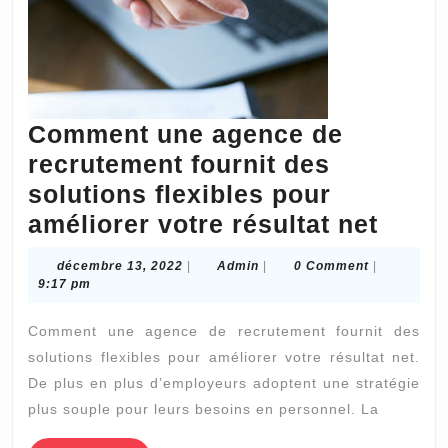
Comment une agence de
recrutement fournit des
solutions flexibles pour
Comm
améliorer votre résultat net
une
décembre
Admin
décembre 13, 2022
|
Admin
|
0 Comment
|
agen
13,
9:17 pm
2022
de
Comment une agence de recrutement fournit des
recru
solutions flexibles pour améliorer votre résultat net.
fourn
De plus en plus d’employeurs adoptent une stratégie
des
plus souple pour leurs besoins en personnel. La
solut