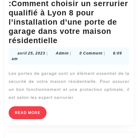
:Comment choisir un serrurier
qualifié à Lyon 8 pour
l’installation d’une porte de
garage dans votre maison
Porte
résidentielle
de
avril
Admin
avril 25, 2023
|
Admin
|
0 Comment
|
6:09
Garage
25,
am
2023
Lyon
Les portes de garage sont un élément essentiel de la
8
sécurité de votre maison résidentielle. Pour assurer
:Comment
un bon fonctionnement et une protection optimale, il
choisir
est selon les expert serrurier
un
serrurier
READ
READ MORE
MORE
qualifié
à