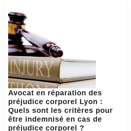
Lyon
8
pour
l’installation
d’une
porte
de
garage
dans
votre
maison
Avocat en réparation des
résidentielle
préjudice corporel Lyon :
Quels sont les critères pour
être indemnisé en cas de
Avocat
préjudice corporel ?