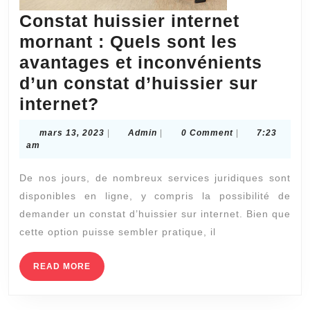
Constat huissier internet
mornant : Quels sont les
avantages et inconvénients
d’un constat d’huissier sur
Constat
internet?
huissier
mars
Admin
mars 13, 2023
|
Admin
|
0 Comment
|
7:23
internet
13,
am
2023
mornant
De nos jours, de nombreux services juridiques sont
:
disponibles en ligne, y compris la possibilité de
Quels
demander un constat d’huissier sur internet. Bien que
sont
cette option puisse sembler pratique, il
les
avantages
READ
READ MORE
MORE
et