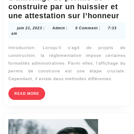
construire par un huissier et
Mag
une attestation sur l’honneur
Hui
juin
Admin
juin 21, 2023
|
Admin
|
0 Comment
|
7:33
:Co
21,
am
2023
la
Introduction: Lorsqu’il s’agit de projets de
dif
construction, la réglementation impose certaines
ent
formalités administratives. Parmi elles, l’affichage du
un
permis de construire est une étape cruciale.
con
Cependant, il existe deux méthodes différentes
d’a
READ
READ MORE
de
MORE
per
de
con
par