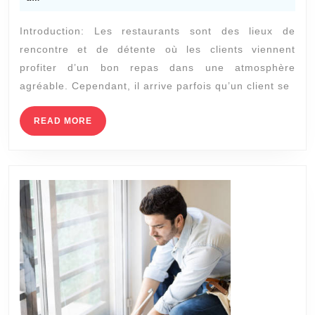
2023
sécurité
Introduction: Les restaurants sont des lieux de
à
rencontre et de détente où les clients viennent
Lyon:
profiter d’un bon repas dans une atmosphère
Quels
agréable. Cependant, il arrive parfois qu’un client se
sont
leurs
READ
READ MORE
MORE
droits
concernant
l’expulsion
des
clients
indisciplinés
des
restaurants?