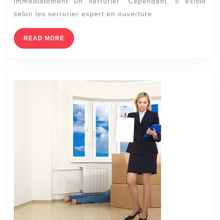
immédiatement un serrurier. Cependant, il existe
courantes
selon les serrurier expert en ouverture
pour
déverrouiller
READ
READ MORE
MORE
une
porte
claquée
à
Lyon
3?