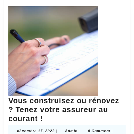
inconvénients
d’un
constat
d’huissier
sur
internet?
Vous construisez ou rénovez
? Tenez votre assureur au
Vous
courant !
construisez
décembre
Admin
décembre 17, 2022
|
Admin
|
0 Comment
|