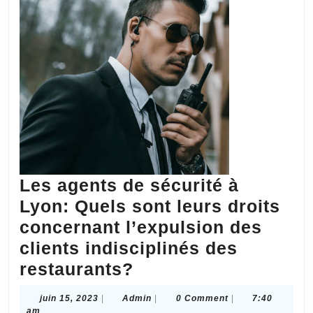
un
hui
et
une
atte
sur
l’h
Les agents de sécurité à
Lyon: Quels sont leurs droits
concernant l’expulsion des
clients indisciplinés des
Les
restaurants?
agents
juin
Admin
juin 15, 2023
|
Admin
|
0 Comment
|
7:40
de
15,
am