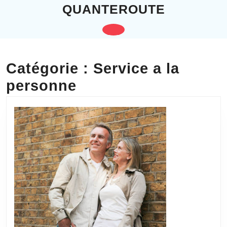
Skip
QUANTEROUTE
to
content
Open
Skip
to
Button
content
Catégorie :
Service a la
personne