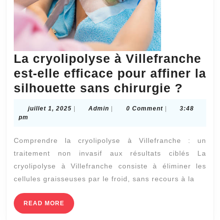
La cryolipolyse à Villefranche
est-elle efficace pour affiner la
La
silhouette sans chirurgie ?
cryol
juillet
Admin
juillet 1, 2025
|
Admin
|
0 Comment
|
3:48
à
1,
pm
2025
Villef
Comprendre la cryolipolyse à Villefranche : un
est-
traitement non invasif aux résultats ciblés La
elle
cryolipolyse à Villefranche consiste à éliminer les
effica
cellules graisseuses par le froid, sans recours à la
pour
affine
READ
READ MORE
MORE
la