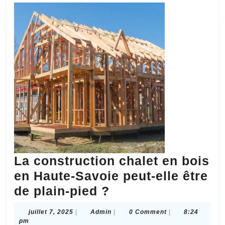
adaptés
à
chaque
membre
?
La construction chalet en bois
en Haute-Savoie peut-elle être
La
de plain-pied ?
construction
juillet
Admin
juillet 7, 2025
|
Admin
|
0 Comment
|
8:24
chalet
7,
pm