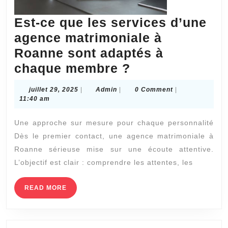
Est-ce que les services d’une
agence matrimoniale à
Roanne sont adaptés à
Est-
chaque membre ?
ce
juillet
Admin
juillet 29, 2025
|
Admin
|
0 Comment
|
que
29,
11:40 am
2025
les
Une approche sur mesure pour chaque personnalité
services
Dès le premier contact, une agence matrimoniale à
d’une
Roanne sérieuse mise sur une écoute attentive.
agence
L’objectif est clair : comprendre les attentes, les
matrimoniale
à
READ
READ MORE
MORE
Roanne
sont