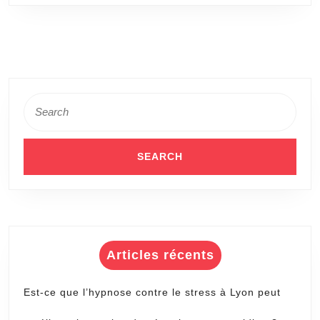
silhou
sans
chiru
?
Search
for:
Articles récents
Est-ce que l’hypnose contre le stress à Lyon peut