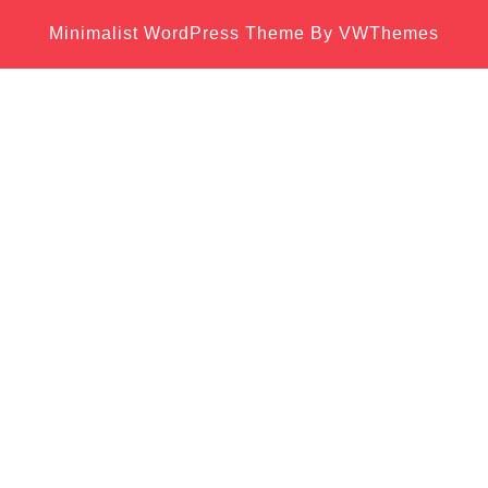
Minimalist WordPress Theme
By VWThemes
Scroll
Up