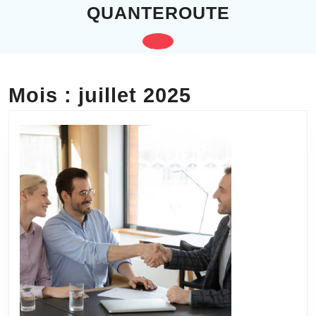
Skip
QUANTEROUTE
to
content
Open
Skip
to
Button
content
Mois :
juillet 2025