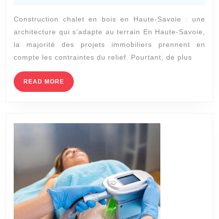
2025
en
Construction chalet en bois en Haute-Savoie : une
bois
architecture qui s’adapte au terrain En Haute-Savoie,
en
la majorité des projets immobiliers prennent en
Haute-
compte les contraintes du relief. Pourtant, de plus
Savoie
peut-
READ
READ MORE
MORE
elle
être
de
plain-
pied
?