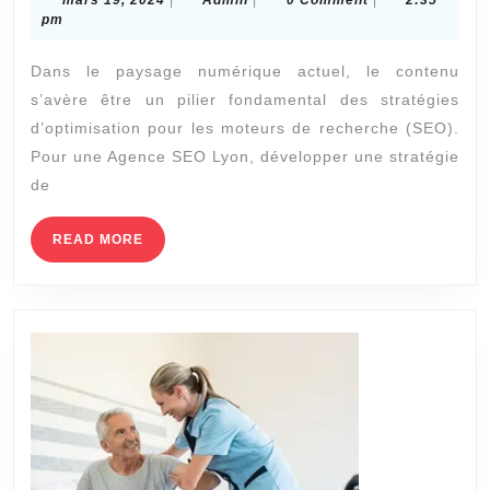
mars 19, 2024
|
Admin
|
0 Comment
|
2:35
joue
19,
pm
2024
le
Dans le paysage numérique actuel, le contenu
contenu
s’avère être un pilier fondamental des stratégies
dans
d’optimisation pour les moteurs de recherche (SEO).
les
Pour une Agence SEO Lyon, développer une stratégie
stratégies
de
d’une
READ
READ MORE
agence
MORE
SEO
à
Lyon
?