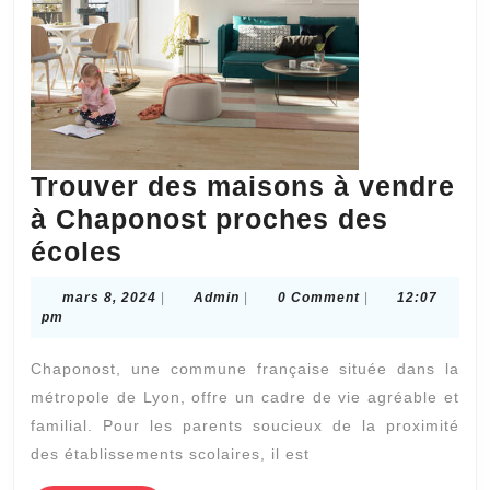
Résidentiels
à
Lyon
Trouver des maisons à vendre
à Chaponost proches des
Trouver
écoles
des
mars
Admin
mars 8, 2024
|
Admin
|
0 Comment
|
12:07
maisons
8,
pm
2024
à
Chaponost, une commune française située dans la
vendre
métropole de Lyon, offre un cadre de vie agréable et
à
familial. Pour les parents soucieux de la proximité
Chaponost
des établissements scolaires, il est
proches