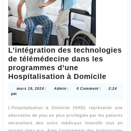
L’intégration des technologies
de télémédecine dans les
programmes d’une
L’inté
Hospitalisation à Domicile
des
mars
Admin
mars 19, 2024
|
Admin
|
0 Comment
|
2:24
techno
19,
pm
2024
de
L’Hospitalisation à Domicile (HAD) représente une
télémé
alternative de plus en plus privilégiée par les patients
dans
nécessitant des soins médicaux intensifs tout en
les
restant chez eux. Avec l’avènement des technologies