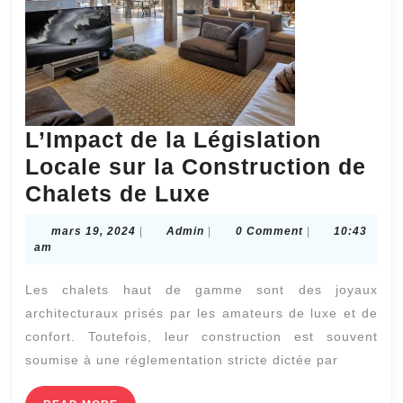
L’Impact de la Législation
Locale sur la Construction de
L’Impact
Chalets de Luxe
de
mars
Admin
mars 19, 2024
|
Admin
|
0 Comment
|
10:43
la
19,
am
2024
Législation
Les chalets haut de gamme sont des joyaux
Locale
architecturaux prisés par les amateurs de luxe et de
sur
confort. Toutefois, leur construction est souvent
la
soumise à une réglementation stricte dictée par
Construction