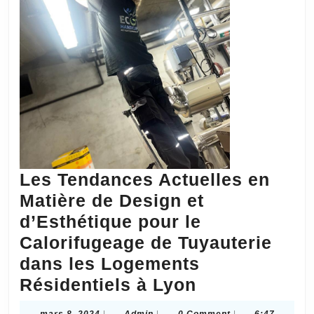
Les Tendances Actuelles en
Matière de Design et
d’Esthétique pour le
Calorifugeage de Tuyauterie
dans les Logements
Les
Résidentiels à Lyon
Tendances
mars
Admin
mars 8, 2024
|
Admin
|
0 Comment
|
6:47