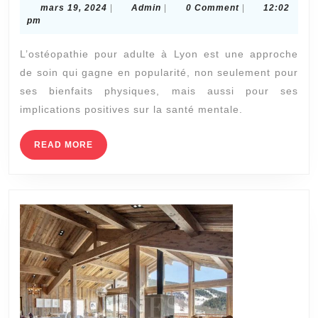
mars
Admin
mars 19, 2024
|
Admin
|
0 Comment
|
12:02
pour
19,
pm
2024
adulte
L’ostéopathie pour adulte à Lyon est une approche
à
de soin qui gagne en popularité, non seulement pour
Lyon
ses bienfaits physiques, mais aussi pour ses
peut-
implications positives sur la santé mentale.
elle
bénéficier
READ
READ MORE
MORE
à
la
santé
mentale
?