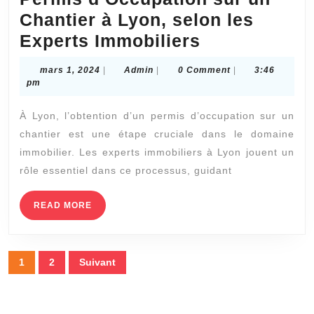
Chantier à Lyon, selon les
Les
Experts Immobiliers
Étapes
mars
Admin
mars 1, 2024
|
Admin
|
0 Comment
|
3:46
pour
1,
pm
2024
Obtenir
À Lyon, l’obtention d’un permis d’occupation sur un
un
chantier est une étape cruciale dans le domaine
Permis
immobilier. Les experts immobiliers à Lyon jouent un
d’Occupatio
rôle essentiel dans ce processus, guidant
sur
un
READ
READ MORE
MORE
Chantier
à
Pagination
1
2
Suivant
Lyon,
des
selon
publications
les