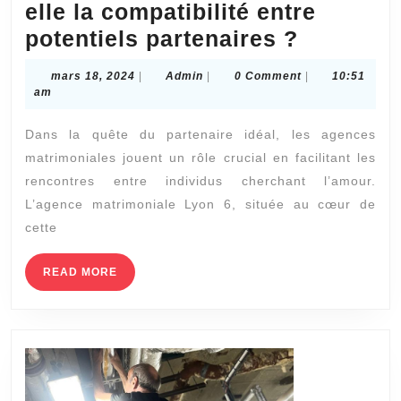
elle la compatibilité entre
Commen
potentiels partenaires ?
l’agence
mars
Admin
mars 18, 2024
|
Admin
|
0 Comment
|
10:51
matrimon
18,
am
2024
Lyon
Dans la quête du partenaire idéal, les agences
6
matrimoniales jouent un rôle crucial en facilitant les
évalue-
rencontres entre individus cherchant l’amour.
t-
L’agence matrimoniale Lyon 6, située au cœur de
elle
cette
la
READ
READ MORE
compatibi
MORE
entre
potentiel
partenai
?