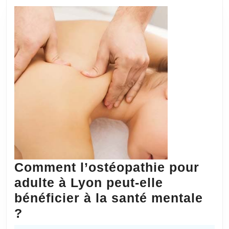
l’
de
Pa
Comment l’ostéopathie pour
adulte à Lyon peut-elle
bénéficier à la santé mentale
Comment
?
l’ostéopathie