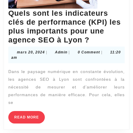
Quels sont les indicateurs
clés de performance (KPI) les
plus importants pour une
Quels
agence SEO à Lyon ?
sont
mars
Admin
mars 20, 2024
|
Admin
|
0 Comment
|
11:20
les
20,
am
2024
indicateurs
Dans le paysage numérique en constante évolution,
clés
les agences SEO à Lyon sont confrontées à la
de
nécessité de mesurer et d’améliorer leurs
performanc
performances de manière efficace. Pour cela, elles
(KPI)
se
les
READ
READ MORE
plus
MORE
importants