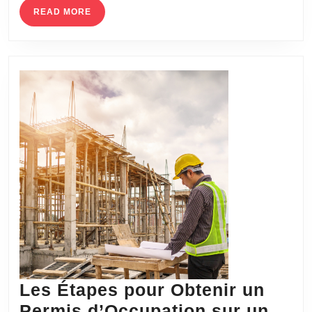
des
READ
READ MORE
MORE
écoles
Les Étapes pour Obtenir un
Permis d’Occupation sur un