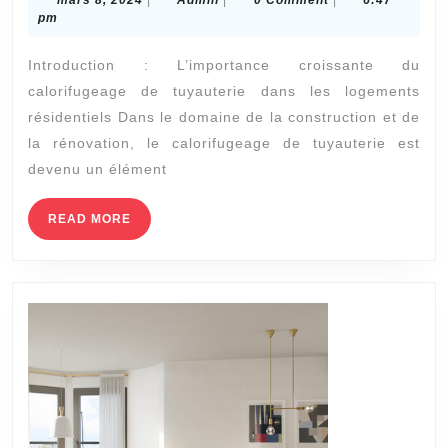
Actuelles
8,
pm
2024
en
Introduction : L’importance croissante du
Matière
calorifugeage de tuyauterie dans les logements
de
résidentiels Dans le domaine de la construction et de
Design
la rénovation, le calorifugeage de tuyauterie est
et
devenu un élément
d’Esthétique
READ
READ MORE
pour
MORE
le
Calorifugeag
de
Tuyauterie
dans
les
Logements