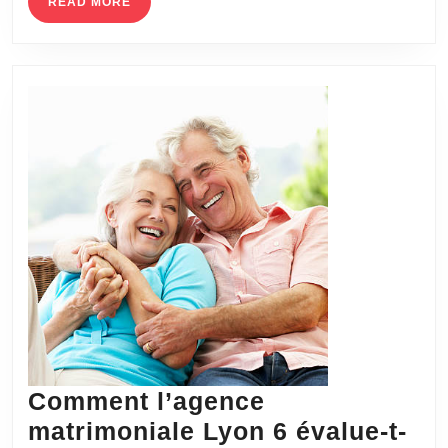
de
READ
READ MORE
MORE
Chalets
de
Luxe
Comment l’agence
matrimoniale Lyon 6 évalue-t-