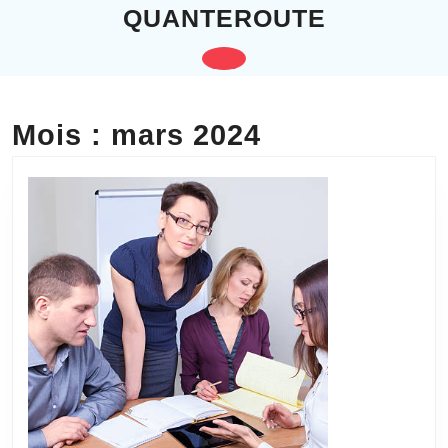
Skip
QUANTEROUTE
to
content
Open
Skip
to
Button
content
Mois :
mars 2024