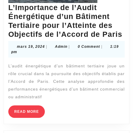
L’Importance de l’Audit
Énergétique d’un Bâtiment
Tertiaire pour l’Atteinte des
L’
Objectifs de l’Accord de Paris
de
mars
Admin
mars 19, 2024
|
Admin
|
0 Comment
|
1:19
l’A
19,
pm
2024
Én
L’audit énergétique d’un bâtiment tertiaire joue un
d’
rôle crucial dans la poursuite des objectifs établis par
Bâ
l’Accord de Paris. Cette analyse approfondie des
Ter
performances énergétiques d’un bâtiment commercial
po
ou administratif
l’A
READ
READ MORE
de
MORE
Ob
de