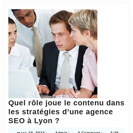
pour
une
agence
SEO
à
Lyon
?
Quel rôle joue le contenu dans
les stratégies d’une agence
Quel
SEO à Lyon ?
rôle
mars
Admin