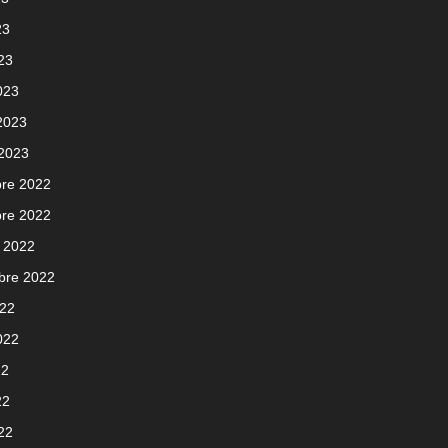
23
023
023
 2023
 2023
re 2022
re 2022
 2022
bre 2022
022
2022
22
22
022