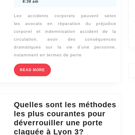
réparation
14,
6:36 am
2023
des
Les accidents corporels peuvent selon
préjudice
les avocats en réparation du préjudice
corporel
corporel et indemnisation accident de la
Lyon
circulation, avoir des conséquences
:
dramatiques sur la vie d’une personne,
Quels
notamment en termes de perte
sont
READ
READ MORE
les
MORE
critères
pour
être
Quelles sont les méthodes
indemnisé
les plus courantes pour
en
déverrouiller une porte
cas
Quelles
claquée à Lyon 3?