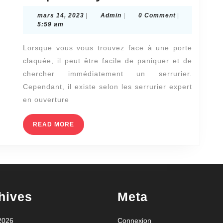
de
sont
préjudice
mars
Admin
mars 14, 2023
|
Admin
|
0 Comment
|
les
14,
5:59 am
corporel
2023
méthodes
?
Lorsque vous vous trouvez face à une porte
les
claquée, il peut être facile de paniquer et de
plus
chercher immédiatement un serrurier.
courantes
Cependant, il existe selon les serrurier expert
pour
en ouverture
déverrouiller
READ
READ MORE
une
MORE
porte
claquée
à
Lyon
hives
Meta
3?
 2026
Connexion