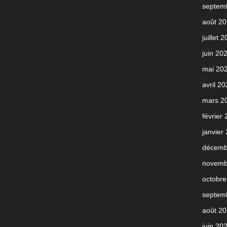
septem
août 2
juillet 
juin 20
mai 20
avril 2
mars 2
février
janvier
décemb
novemb
octobre
septem
août 2
juin 20