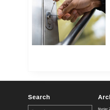
Search
Arc
Search
février