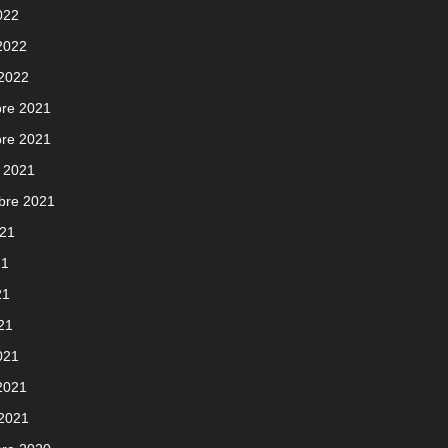
022
 2022
 2022
re 2021
re 2021
 2021
bre 2021
021
21
21
021
021
 2021
 2021