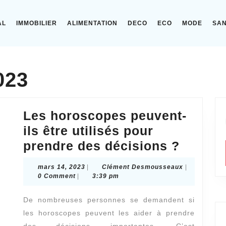
AL
IMMOBILIER
ALIMENTATION
DECO
ECO
MODE
SA
023
Les horoscopes peuvent-
ils être utilisés pour
Les
prendre des décisions ?
horosc
mars
Clément
mars 14, 2023
|
Clément Desmousseaux
|
peuven
14,
Desmoussea
0 Comment
|
3:39 pm
2023
ils
De nombreuses personnes se demandent si
être
les horoscopes peuvent les aider à prendre
utilisé