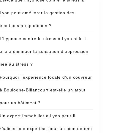
Est-ce que l’hypnose contre le stress à
Lyon peut améliorer la gestion des
e
émotions au quotidien ?
ons
L’hypnose contre le stress à Lyon aide-t-
elle à diminuer la sensation d’oppression
liée au stress ?
Pourquoi l’expérience locale d’un couvreur
à Boulogne-Billancourt est-elle un atout
pour un bâtiment ?
Un expert immobilier à Lyon peut-il
réaliser une expertise pour un bien détenu