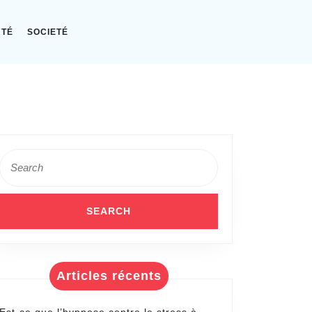
NTÉ
SOCIETÉ
Search
for:
opes
t-
ux
Articles récents
s