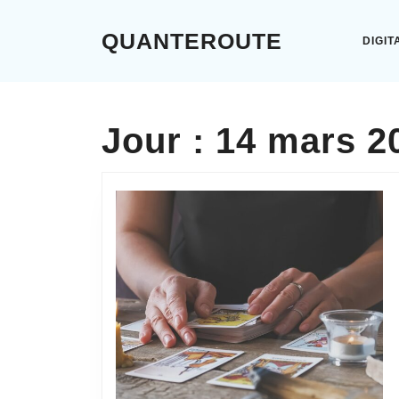
Skip
to
QUANTEROUTE
DIGIT
content
Skip
to
content
Jour :
14 mars 2