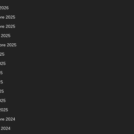
 2026
re 2025
re 2025
 2025
bre 2025
025
2025
25
25
025
025
 2025
re 2024
 2024