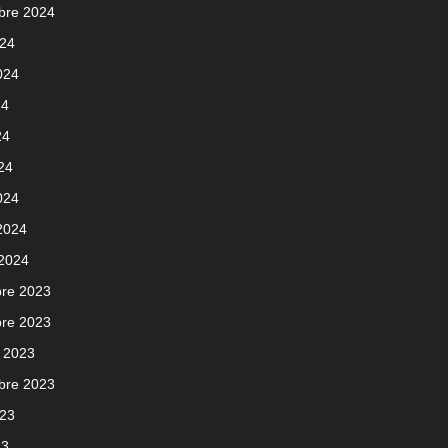
bre 2024
024
2024
24
24
024
024
 2024
 2024
re 2023
re 2023
 2023
bre 2023
023
23