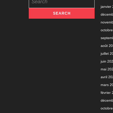
for:
janvier
décemb
novemb
octobre
septem
août 2
juillet 
juin 20
mai 20
avril 2
mars 2
février
décemb
octobre