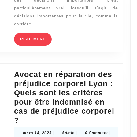
des décisions importantes. C’est
pour
particulièrement vrai lorsqu’il s’agit de
prendr
décisions importantes pour la vie, comme la
des
carrière,
décisi
READ
READ MORE
?
MORE
Avocat en réparation des
préjudice corporel Lyon :
Quels sont les critères
pour être indemnisé en
cas de préjudice corporel
Avocat
?
en
mars
Admin
mars 14, 2023
|
Admin
|
0 Comment
|