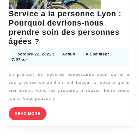
Service a la personne Lyon :
Pourquoi devrions-nous
prendre soin des personnes
Service
âgées ?
a
octobre
Admin
octobre 22, 2022
|
Admin
|
0 Comment
|
la
22,
7:07 am
2022
personne
En prenant les mesures nécessaires pour fournir à
Lyon
vos proches ce dont ils ont besoin à mesure qu’ils
:
vieillissent, vous les préparez à réussir leurs vieux
Pourquoi
jours. Vous pouvez y
devrions-
nous
READ
READ MORE
MORE
prendre
soin