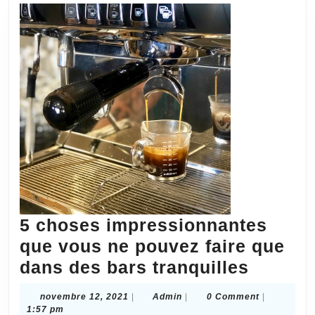
des
personnes
âgées
?
5 choses impressionnantes
que vous ne pouvez faire que
5
dans des bars tranquilles
choses
novembre
Admin
novembre 12, 2021
|
Admin
|
0 Comment
|
impres
12,
1:57 pm