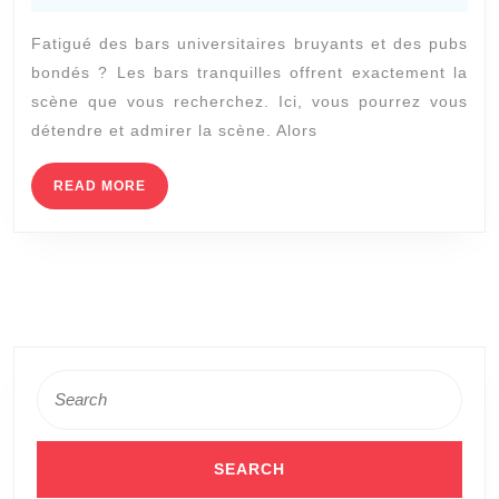
2021
que
Fatigué des bars universitaires bruyants et des pubs
vous
bondés ? Les bars tranquilles offrent exactement la
ne
scène que vous recherchez. Ici, vous pourrez vous
pouvez
détendre et admirer la scène. Alors
faire
que
READ
READ MORE
MORE
dans
des
bars
tranqui
Search
for: