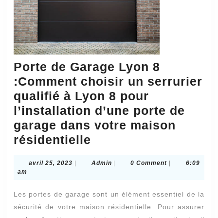
Porte de Garage Lyon 8
:Comment choisir un serrurier
qualifié à Lyon 8 pour
l’installation d’une porte de
garage dans votre maison
Porte
résidentielle
de
avril
Admin
avril 25, 2023
|
Admin
|
0 Comment
|
6:09
Garage
25,
am
Lyon
2023
Les portes de garage sont un élément essentiel de la
8
sécurité de votre maison résidentielle. Pour assurer
:Comment