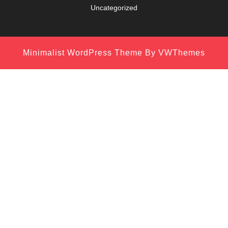
Uncategorized
Minimalist WordPress Theme
By VWThemes
Scroll
Up