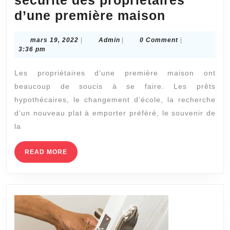
maison
Dix
d’une première maison
résidentielle
conseils
mars
Admin
mars 19, 2022
|
Admin
|
0 Comment
|
pour
19,
3:36 pm
améliorer
2022
Les propriétaires d’une première maison ont
la
beaucoup de soucis à se faire. Les prêts
sécurité
hypothécaires, le changement d’école, la recherche
des
d’un nouveau plat à emporter préféré, le souvenir de
propriéta
la
d’une
première
READ
READ MORE
MORE
maison