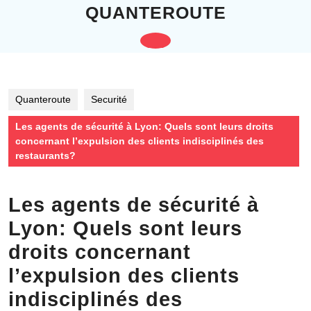
Skip
QUANTEROUTE
to
content
Open
Skip
to
Button
content
Quanteroute
Securité
Les agents de sécurité à Lyon: Quels sont leurs droits
concernant l’expulsion des clients indisciplinés des
restaurants?
Les agents de sécurité à
Lyon: Quels sont leurs
droits concernant
l’expulsion des clients
indisciplinés des