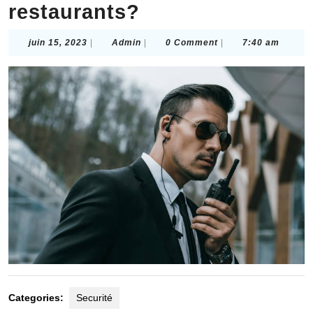
restaurants?
juin
Admin
juin 15, 2023
|
Admin
|
0 Comment
|
7:40 am
15,
2023
Categories:
Securité