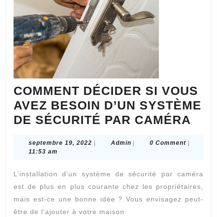
COMMENT DÉCIDER SI VOUS
AVEZ BESOIN D’UN SYSTÈME
CO
DE SÉCURITÉ PAR CAMÉRA
DÉC
septembre
Admin
septembre 19, 2022
|
Admin
|
0 Comment
|
SI
19,
11:53 am
VO
2022
L’installation d’un système de sécurité par caméra
AVE
est de plus en plus courante chez les propriétaires,
BES
mais est-ce une bonne idée ? Vous envisagez peut-
D’U
être de l’ajouter à votre maison