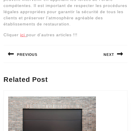
compétentes. Il est important de respecter les procédures
légales appropriées pour garantir la sécurité de tous les
clients et préserver l’atmosphère agréable des
établissements de restauration.
Cliquer
ici
pour d’autres articles !!!
Navigation
de
PREVIOUS
NEXT
l’article
Previous
Next
post:
post:
Related Post