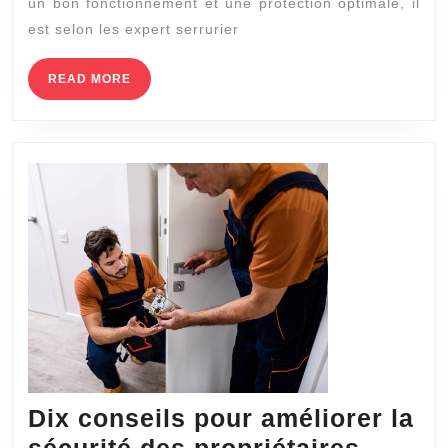
un bon fonctionnement et une protection optimale, il
choisir
est selon les expert serrurier
un
serrurier
READ
READ MORE
MORE
qualifié
à
Lyon
8
pour
l’installation
d’une
porte
de
garage
dans
Dix conseils pour améliorer la
votre
sécurité des propriétaires