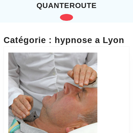
Skip
QUANTEROUTE
to
content
Open
Skip
to
Button
content
Catégorie :
hypnose a Lyon