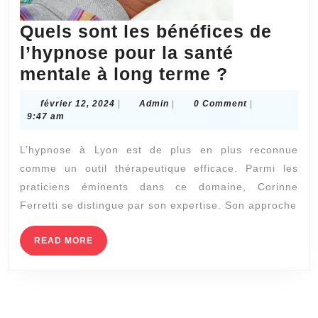
Quels sont les bénéfices de
l’hypnose pour la santé
Quels
mentale à long terme ?
sont
février
Admin
février 12, 2024
|
Admin
|
0 Comment
|
les
12,
9:47 am
2024
bénéfices
L’hypnose à Lyon est de plus en plus reconnue
de
comme un outil thérapeutique efficace. Parmi les
l’hypnose
praticiens éminents dans ce domaine, Corinne
pour
Ferretti se distingue par son expertise. Son approche
la
santé
READ
READ MORE
MORE
mentale
à
long