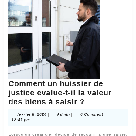
à
l’étranger
?
Comment un huissier de
justice évalue-t-il la valeur
Comment
des biens à saisir ?
un
février
Admin
février 8, 2024
|
Admin
|
0 Comment
|
huissier
8,
12:47 pm
2024
de
Lorsqu’un créancier décide de recourir à une saisie,