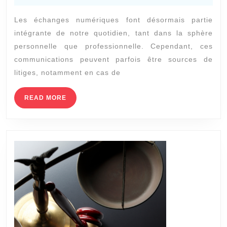
2024
à
Les échanges numériques font désormais partie
un
intégrante de notre quotidien, tant dans la sphère
huissier
personnelle que professionnelle. Cependant, ces
pour
communications peuvent parfois être sources de
un
litiges, notamment en cas de
constat
READ
READ MORE
de
MORE
SMS
ou
d’email
?