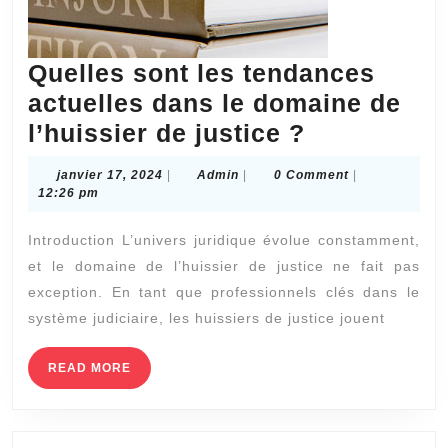
Quelles sont les tendances
actuelles dans le domaine de
Quelles
l’huissier de justice ?
sont
janvier
Admin
janvier 17, 2024
|
Admin
|
0 Comment
|
les
17,
12:26 pm
2024
tendances
Introduction L’univers juridique évolue constamment,
actuelles
et le domaine de l’huissier de justice ne fait pas
dans
exception. En tant que professionnels clés dans le
le
système judiciaire, les huissiers de justice jouent
domaine
de
READ
READ MORE
MORE
l’huissier
de