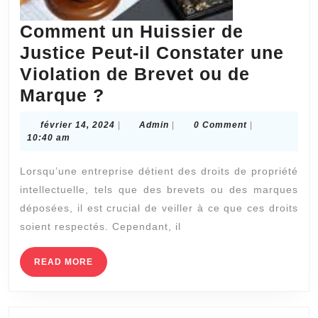
Comment un Huissier de
Justice Peut-il Constater une
Violation de Brevet ou de
Comment
Marque ?
un
février
Admin
février 14, 2024
|
Admin
|
0 Comment
|
Huissier
14,
10:40 am
2024
de
Lorsqu’une entreprise détient des droits de propriété
Justice
intellectuelle, tels que des brevets ou des marques
Peut-
déposées, il est crucial de veiller à ce que ces droits
il
soient respectés. Cependant, il
Constater
une
READ
READ MORE
MORE
Violation
de