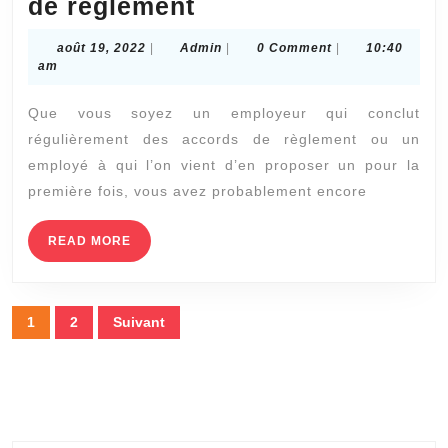
4
de règlement
choses
août
Admin
août 19, 2022
|
Admin
|
0 Comment
|
10:40
que
19,
am
2022
vous
Que vous soyez un employeur qui conclut
ne
régulièrement des accords de règlement ou un
saviez
employé à qui l’on vient d’en proposer un pour la
peut-
première fois, vous avez probablement encore
être
pas
READ
READ MORE
MORE
sur
les
Pagination
1
2
Suivant
accords
des
de
publications
règlement