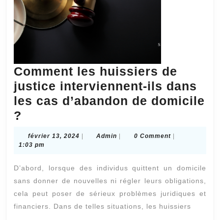
Comment les huissiers de
justice interviennent-ils dans
les cas d’abandon de domicile
Comment
?
les
février
Admin
février 13, 2024
|
Admin
|
0 Comment
|
huissiers
13,
1:03 pm
2024
de
D’abord, lorsque des individus quittent un domicile
justice
sans donner de nouvelles ni régler leurs obligations,
interviennent-
cela peut poser de sérieux problèmes juridiques et
ils
financiers. Dans de telles situations, les huissiers
dans