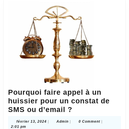
Brevet
ou
de
Marque
?
Pourquoi faire appel à un
huissier pour un constat de
Pourquoi
SMS ou d’email ?
faire
février
Admin
février 13, 2024
|
Admin
|
0 Comment
|
appel
13,
2:01 pm