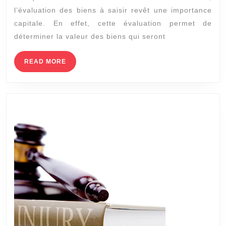
justice
l’évaluation des biens à saisir revêt une importance
évalue-
capitale. En effet, cette évaluation permet de
t-
déterminer la valeur des biens qui seront
il
la
READ
READ MORE
MORE
valeur
des
biens
à
saisir
?