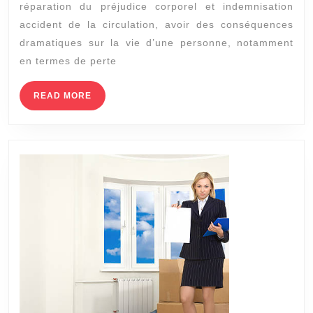
réparation du préjudice corporel et indemnisation
corporel
accident de la circulation, avoir des conséquences
Lyon
dramatiques sur la vie d’une personne, notamment
:
en termes de perte
Quels
READ
READ MORE
sont
MORE
les
critères
pour
être
indemnisé
en
cas
de
préjudice
corporel