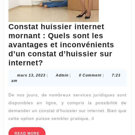
?
Constat huissier internet
mornant : Quels sont les
avantages et inconvénients
d’un constat d’huissier sur
Constat
internet?
huissier
mars
Admin
mars 13, 2023
|
Admin
|
0 Comment
|
7:23
internet
13,
am
2023
mornant
De nos jours, de nombreux services juridiques sont
:
disponibles en ligne, y compris la possibilité de
Quels
demander un constat d’huissier sur internet. Bien que
sont
cette option puisse sembler pratique, il
les
avantages
READ
READ MORE