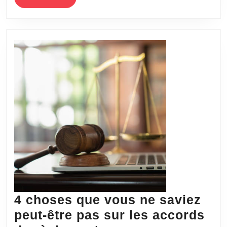
MORE
et
inconvénients
d’un
constat
d’huissier
sur
internet?
4 choses que vous ne saviez
peut-être pas sur les accords