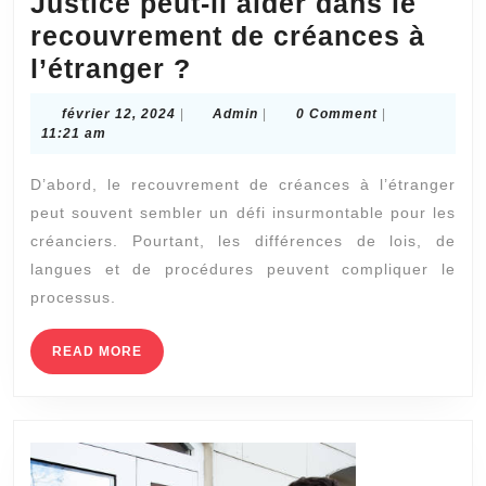
Justice peut-il aider dans le
recouvrement de créances à
Comment
l’étranger ?
un
février
Admin
février 12, 2024
|
Admin
|
0 Comment
|
Huissier
12,
11:21 am
2024
de
D’abord, le recouvrement de créances à l’étranger
Justice
peut souvent sembler un défi insurmontable pour les
peut-
créanciers. Pourtant, les différences de lois, de
il
langues et de procédures peuvent compliquer le
aider
processus.
dans
READ
READ MORE
le
MORE
recouvrement
de
créances