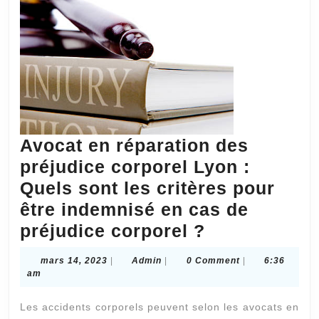
et
une
atte
sur
l’h
Avocat en réparation des
préjudice corporel Lyon :
Quels sont les critères pour
être indemnisé en cas de
Avocat
préjudice corporel ?
en
mars
Admin
mars 14, 2023
|
Admin
|
0 Comment
|
6:36
réparation
14,
am
2023
des
Les accidents corporels peuvent selon les avocats en
préjudice