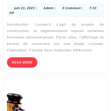
Hui
juin
Admin
juin 21, 2023
|
Admin
|
0 Comment
|
7:33
:Co
21,
am
2023
la
Introduction: Lorsqu’il s’agit de projets de
dif
construction, la réglementation impose certaines
ent
formalités administratives. Parmi elles, l’affichage du
un
permis de construire est une étape cruciale.
con
Cependant, il existe deux méthodes différentes
d’a
READ
READ MORE
de
MORE
per
de
con
par
un
hui