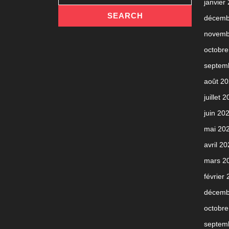
janvier
décemb
novemb
octobre
septem
août 2
juillet 
juin 20
mai 20
avril 2
mars 2
février
décemb
octobre
septem