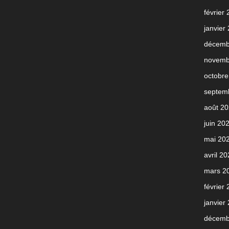
février
janvier
décemb
novemb
octobre
septem
août 2
juin 20
mai 20
avril 2
mars 2
février
janvier
décemb