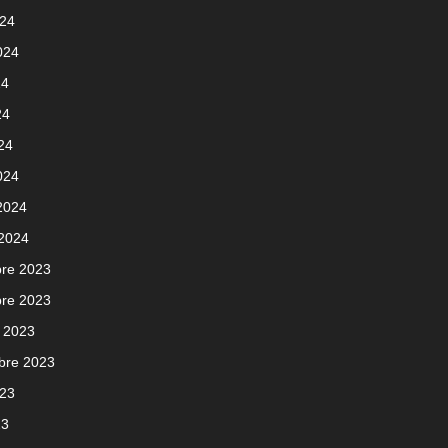
024
2024
24
24
024
024
 2024
 2024
re 2023
re 2023
 2023
bre 2023
023
23