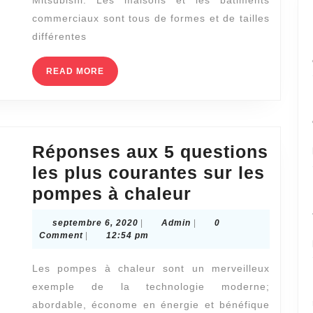
Mitsubishi. Les maisons et les bâtiments
solution
commerciaux sont tous de formes et de tailles
pour
différentes
tous
READ
READ MORE
MORE
Réponses aux 5 questions
les plus courantes sur les
Réponses
pompes à chaleur
aux
septembre
Admin
septembre 6, 2020
|
Admin
|
0
5
6,
Comment
|
12:54 pm
2020
questions
Les pompes à chaleur sont un merveilleux
les
exemple de la technologie moderne;
plus
abordable, économe en énergie et bénéfique