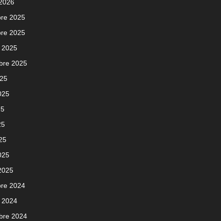
 2026
re 2025
re 2025
 2025
bre 2025
025
2025
25
25
025
025
 2025
re 2024
 2024
bre 2024