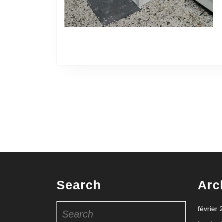
Search
Arc
Search
février
for: