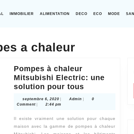
AL
IMMOBILIER
ALIMENTATION
DECO
ECO
MODE
SA
es a chaleur
Pompes à chaleur
Mitsubishi Electric: une
Pompes
solution pour tous
à
septembre
Admin
septembre 6, 2020
|
Admin
|
0
chaleur
6,
Comment
|
2:44 pm
2020
Mitsubishi
Il existe vraiment une solution pour chaque
Electric:
maison avec la gamme de pompes à chaleur
une