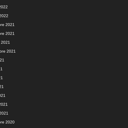
 2022
 2022
re 2021
re 2021
 2021
bre 2021
021
21
21
021
021
 2021
 2021
re 2020