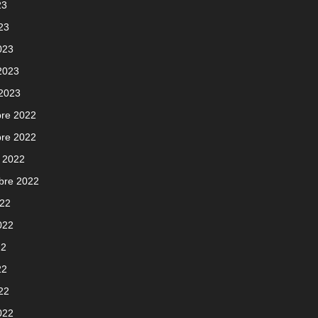
23
023
023
 2023
 2023
re 2022
re 2022
 2022
bre 2022
022
2022
22
22
022
022