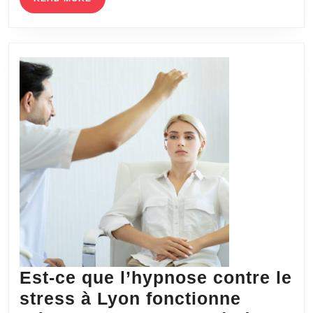
d’appliquer
MORE
un
vernis
époxy
dans
un
garage,
un
atelier
ou
un
local
technique
?
Est-ce que l’hypnose contre le
stress à Lyon fonctionne