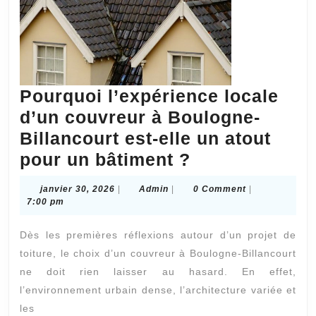
Pourquoi l’expérience locale
d’un couvreur à Boulogne-
Billancourt est-elle un atout
Pourquoi
pour un bâtiment ?
l’expérience
janvier
Admin
janvier 30, 2026
|
Admin
|
0 Comment
|
locale
30,
7:00 pm
2026
d’un
Dès les premières réflexions autour d’un projet de
couvreur
toiture, le choix d’un couvreur à Boulogne-Billancourt
à
ne doit rien laisser au hasard. En effet,
Boulogne-
l’environnement urbain dense, l’architecture variée et
Billancourt
les