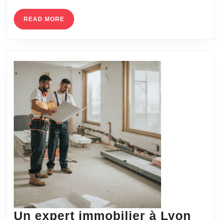
est-
READ
READ MORE
elle
MORE
un
atout
pour
un
bâtiment
?
Un expert immobilier à Lyon