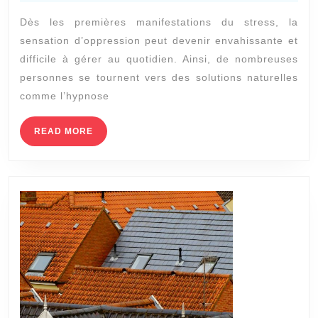
2026
stress
Dès les premières manifestations du stress, la
à
sensation d’oppression peut devenir envahissante et
Lyon
difficile à gérer au quotidien. Ainsi, de nombreuses
aide-
personnes se tournent vers des solutions naturelles
t-
comme l’hypnose
elle
READ
READ MORE
à
MORE
diminuer
la
sensation
d’oppression
liée
au
stress
?