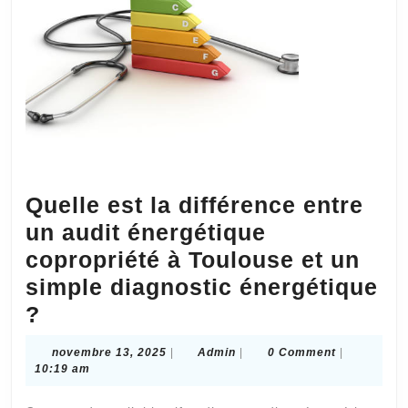
du
mal
à
lâcher
prise
?
Quelle est la différence entre
un audit énergétique
copropriété à Toulouse et un
simple diagnostic énergétique
Quelle
?
est
novembre
Admin
novembre 13, 2025
|
Admin
|
0 Comment
|
la
13,
10:19 am
2025
différence