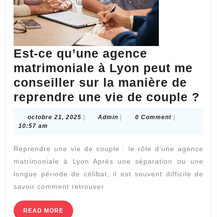
Est-ce qu’une agence
matrimoniale à Lyon peut me
conseiller sur la manière de
Es
reprendre une vie de couple ?
ce
octobre
Admin
octobre 21, 2025
|
Admin
|
0 Comment
|
qu
21,
10:57 am
2025
ag
Reprendre une vie de couple : le rôle d’une agence
ma
matrimoniale à Lyon Après une séparation ou une
à
longue période de célibat, il est souvent difficile de
Ly
savoir comment retrouver
pe
m
READ
READ MORE