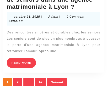
Peut-
matrimoniale à Lyon ?
on
octobre
Admin
octobre 21, 2025
|
Admin
|
0 Comment
|
bénéficier
21,
10:55 am
2025
d’exemple
Des rencontres sincères et durables chez les seniors
concrets
Les seniors sont de plus en plus nombreux à pousser
de
la porte d’une agence matrimoniale à Lyon pour
belles
retrouver l’amour. Après une
histoires
de
READ
READ MORE
MORE
seniors
dans
Pagination
1
2
…
47
Suivant
une
des
agence
publications
matrimoni
à