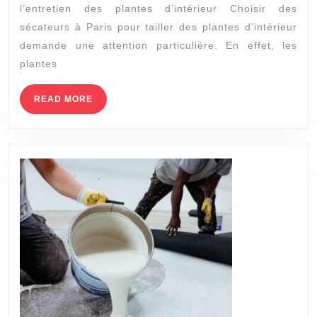
l’entretien des plantes d’intérieur Choisir des
Paris
sécateurs à Paris pour tailler des plantes d’intérieur
pour
demande une attention particulière. En effet, les
tailler
plantes
des
READ
READ MORE
plantes
MORE
d’intérie