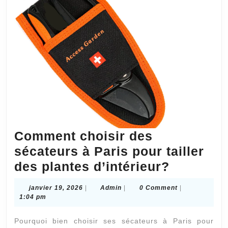
détenu
par
une
société
?
Comment choisir des
sécateurs à Paris pour tailler
Commen
des plantes d’intérieur?
choisir
janvier
Admin
janvier 19, 2026
|
Admin
|
0 Comment
|
des
19,
1:04 pm
2026
sécateur
Pourquoi bien choisir ses sécateurs à Paris pour
à