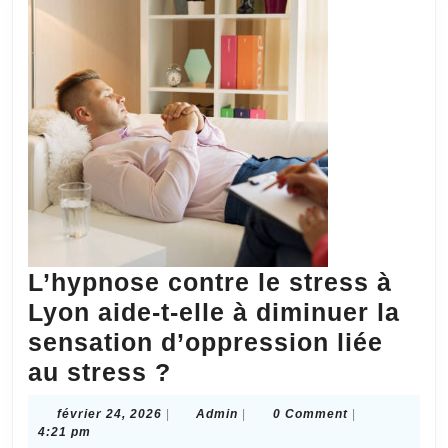
gestion
des
émotions
au
quotidien
?
L’hypnose contre le stress à
Lyon aide-t-elle à diminuer la
sensation d’oppression liée
L’hypnose
au stress ?
contre
février
Admin
février 24, 2026
|
Admin
|
0 Comment
|
le
24,
4:21 pm