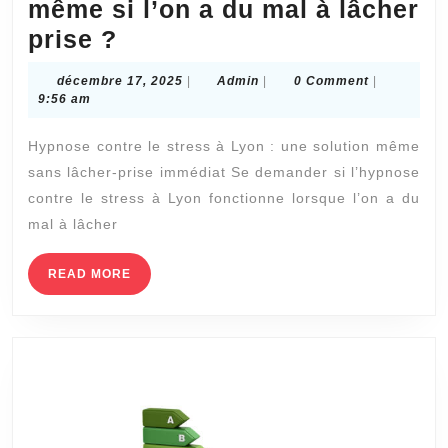
même si l’on a du mal à lâcher
Est-
prise ?
ce
décembre
Admin
décembre 17, 2025
|
Admin
|
0 Comment
|
que
17,
9:56 am
2025
l’hypnose
Hypnose contre le stress à Lyon : une solution même
contre
sans lâcher-prise immédiat Se demander si l’hypnose
le
contre le stress à Lyon fonctionne lorsque l’on a du
stress
mal à lâcher
à
Lyon
READ
READ MORE
MORE
fonctionne
même
si
l’on
a