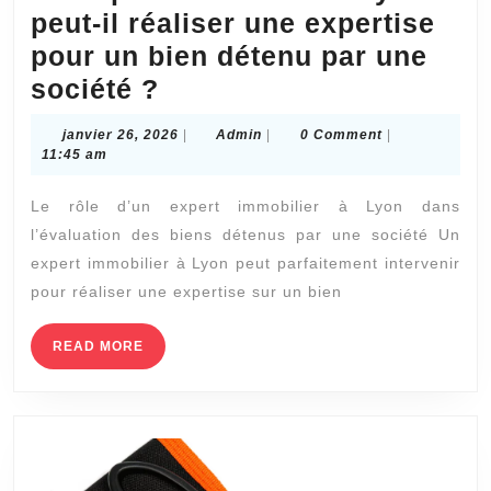
peut-il réaliser une expertise
pour un bien détenu par une
Un
société ?
expert
janvier
Admin
janvier 26, 2026
|
Admin
|
0 Comment
|
immobilier
26,
11:45 am
2026
à
Le rôle d’un expert immobilier à Lyon dans
Lyon
l’évaluation des biens détenus par une société Un
peut-
expert immobilier à Lyon peut parfaitement intervenir
il
pour réaliser une expertise sur un bien
réaliser
une
READ
READ MORE
MORE
expertise
pour
un
bien