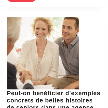
MORE
co
su
la
ma
de
re
un
vi
de
co
?
Peut-on bénéficier d’exemples
concrets de belles histoires
de seniors dans une agence