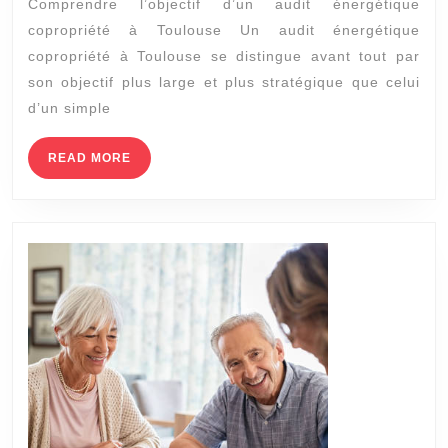
Comprendre l’objectif d’un audit énergétique
entre
copropriété à Toulouse Un audit énergétique
un
copropriété à Toulouse se distingue avant tout par
audit
son objectif plus large et plus stratégique que celui
énergétique
d’un simple
copropriété
READ
READ MORE
à
MORE
Toulouse
et
un
simple
diagnostic
énergétique
?