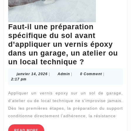
Faut-il une préparation
spécifique du sol avant
d’appliquer un vernis époxy
dans un garage, un atelier ou
Faut-
un local technique ?
il
janvier
Admin
janvier 14, 2026
|
Admin
|
0 Comment
|
une
14,
2:17 pm
2026
préparation
Appliquer un vernis epoxy sur un sol de garage,
spécifique
d’atelier ou de local technique ne s’improvise jamais.
du
Dès les premières étapes, la préparation du support
sol
conditionne directement l’adhérence, la résistance
avant
READ
READ MORE