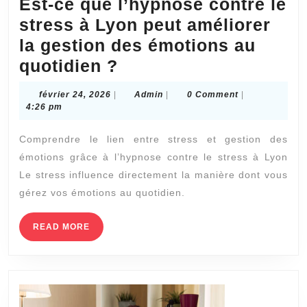
Est-ce que l’hypnose contre le
stress à Lyon peut améliorer
la gestion des émotions au
Est-
quotidien ?
ce
février
Admin
février 24, 2026
|
Admin
|
0 Comment
|
que
24,
4:26 pm
2026
l’hypnose
Comprendre le lien entre stress et gestion des
contre
émotions grâce à l’hypnose contre le stress à Lyon
le
Le stress influence directement la manière dont vous
stress
gérez vos émotions au quotidien.
à
Lyon
READ
READ MORE
MORE
peut
améliorer
la