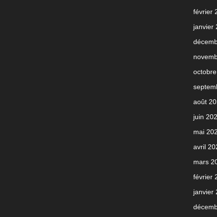
février
janvier
décemb
novemb
octobre
septem
août 2
juin 20
mai 20
avril 2
mars 2
février
janvier
décemb