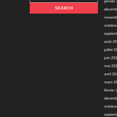
janvier
décemb
novemb
octobre
septem
août 2
juillet 
juin 20
mai 20
avril 2
mars 2
février
décemb
octobre
septem