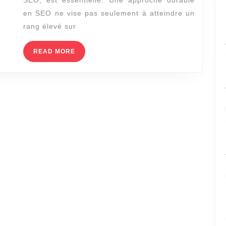
SEO, est essentielle. Une approche durable
en
en SEO ne vise pas seulement à atteindre un
2023?
rang élevé sur
READ
READ MORE
MORE