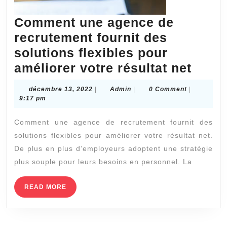
Comment une agence de
recrutement fournit des
solutions flexibles pour
Comm
améliorer votre résultat net
une
décembre
Admin
décembre 13, 2022
|
Admin
|
0 Comment
|
agen
13,
9:17 pm
2022
de
Comment une agence de recrutement fournit des
recru
solutions flexibles pour améliorer votre résultat net.
fourn
De plus en plus d’employeurs adoptent une stratégie
des
plus souple pour leurs besoins en personnel. La
solut
flexi
READ
READ MORE
MORE
pour
améli