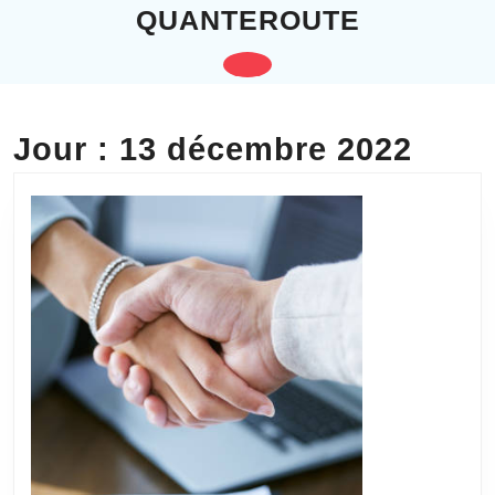
Skip
QUANTEROUTE
to
content
Open
Skip
to
Button
content
Jour :
13 décembre 2022