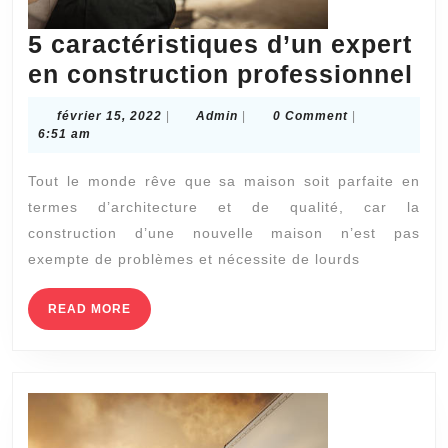
5 caractéristiques d’un expert
5
en construction professionnel
ca
février
Admin
février 15, 2022
|
Admin
|
0 Comment
|
d’
15,
6:51 am
2022
ex
Tout le monde rêve que sa maison soit parfaite en
en
termes d’architecture et de qualité, car la
co
construction d’une nouvelle maison n’est pas
pr
exempte de problèmes et nécessite de lourds
READ
READ MORE
MORE