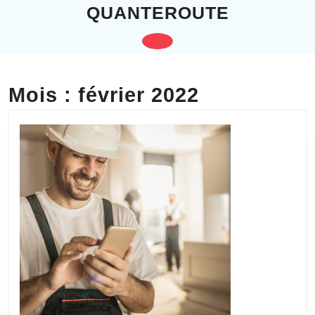
Skip
QUANTEROUTE
to
content
Open
Skip
to
Button
content
Mois :
février 2022