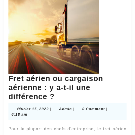
Fret aérien ou cargaison
aérienne : y a-t-il une
Fret
différence ?
aérien
février
Admin
février 15, 2022
|
Admin
|
0 Comment
|
ou
15,
6:18 am
2022
cargaison
Pour la plupart des chefs d’entreprise, le fret aérien
aérienne