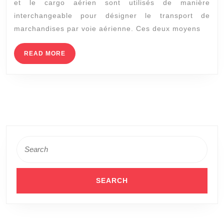
et le cargo aérien sont utilisés de manière
:
interchangeable pour désigner le transport de
y
marchandises par voie aérienne. Ces deux moyens
a-
t-
READ
READ MORE
MORE
il
une
différence
?
Search
for: