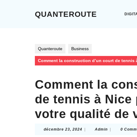
Skip
to
QUANTEROUTE
DIGIT
content
Skip
to
content
Quanteroute
Business
Comment la construction d’un court de tennis à 
Comment la cons
de tennis à Nice 
votre qualité de 
décembre
Admin
décembre 23, 2024
|
Admin
|
0 Comm
23,