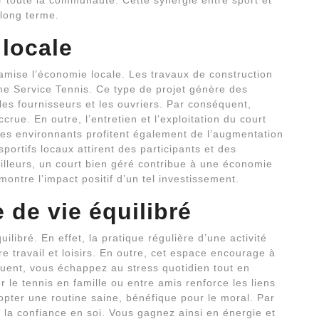
ur toute la communauté. Cette synergie entre sport et
 long terme.
 locale
mise l’économie locale. Les travaux de construction
me Service Tennis. Ce type de projet génère des
 les fournisseurs et les ouvriers. Par conséquent,
crue. En outre, l’entretien et l’exploitation du court
es environnants profitent également de l’augmentation
portifs locaux attirent des participants et des
ailleurs, un court bien géré contribue à une économie
ontre l’impact positif d’un tel investissement.
de vie équilibré
libré. En effet, la pratique régulière d’une activité
re travail et loisirs. En outre, cet espace encourage à
quent, vous échappez au stress quotidien tout en
r le tennis en famille ou entre amis renforce les liens
dopter une routine saine, bénéfique pour le moral. Par
re la confiance en soi. Vous gagnez ainsi en énergie et