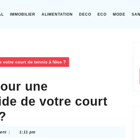
AL
IMMOBILIER
ALIMENTATION
DECO
ECO
MODE
SA
 votre court de tennis à Nice ?
pour une
ide de votre court
 ?
ent
|
1:11 pm