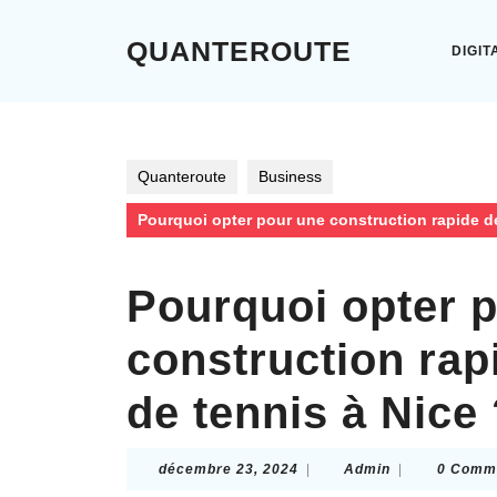
Skip
to
QUANTEROUTE
DIGIT
content
Skip
to
content
Quanteroute
Business
Pourquoi opter pour une construction rapide de
Pourquoi opter 
construction rap
de tennis à Nice
décembre
Admin
décembre 23, 2024
|
Admin
|
0 Comm
23,