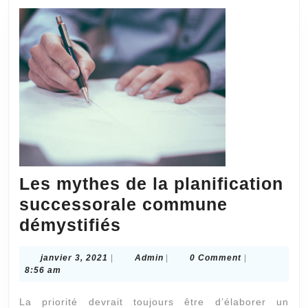
Les mythes de la planification
successorale commune
Les
démystifiés
mythes
janvier
Admin
janvier 3, 2021
|
Admin
|
0 Comment
|
de
3,
8:56 am
la
2021
La priorité devrait toujours être d’élaborer un
planification