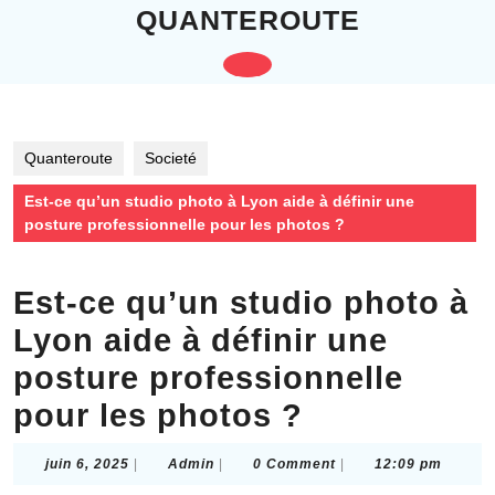
Skip
QUANTEROUTE
to
content
Open
Skip
to
Button
content
Quanteroute
Societé
Est-ce qu’un studio photo à Lyon aide à définir une
posture professionnelle pour les photos ?
Est-ce qu’un studio photo à
Lyon aide à définir une
posture professionnelle
pour les photos ?
juin
Admin
juin 6, 2025
|
Admin
|
0 Comment
|
12:09 pm
6,