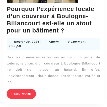
Pourquoi l’expérience locale
d’un couvreur à Boulogne-
Billancourt est-elle un atout
Pourquoi
pour un bâtiment ?
l’expérience
janvier
Admin
janvier 30, 2026
|
Admin
|
0 Comment
|
locale
30,
7:00 pm
d’un
2026
Dès les premières réflexions autour d’un projet de
couvreur
toiture, le choix d’un couvreur à Boulogne-Billancourt
à
ne doit rien laisser au hasard. En effet,
Boulogne-
l’environnement urbain dense, l’architecture variée et
Billancourt
les
est-
elle
READ
READ MORE
MORE
un