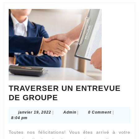
atout
pour
un
bâtiment
?
TRAVERSER UN ENTREVUE
TRAVERSER
DE GROUPE
UN
janvier
Admin
janvier 19, 2022
|
Admin
|
0 Comment
|
ENTREVUE
19,
8:04 pm
DE
2022
Toutes nos félicitations! Vous êtes arrivé à votre
GROUPE