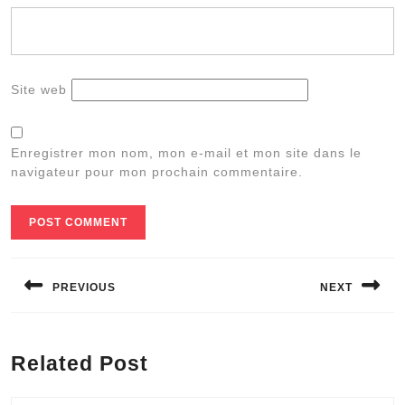
Site web
Enregistrer mon nom, mon e-mail et mon site dans le
navigateur pour mon prochain commentaire.
Navigation
de
PREVIOUS
NEXT
l’article
Previous
Next
post:
post:
Related Post