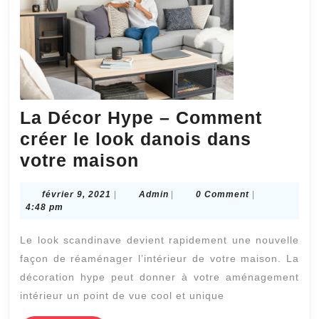
La Décor Hype – Comment
créer le look danois dans
La
votre maison
Décor
février
Admin
février 9, 2021
|
Admin
|
0 Comment
|
Hype
9,
4:48 pm
–
2021
Le look scandinave devient rapidement une nouvelle
Comment
façon de réaménager l’intérieur de votre maison. La
créer
décoration hype peut donner à votre aménagement
le
intérieur un point de vue cool et unique
look