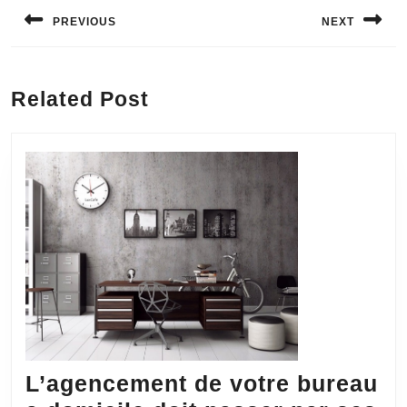
Navigation
de
PREVIOUS
NEXT
l’article
Previous
Next
post:
post:
Related Post
L’agencement de votre bureau