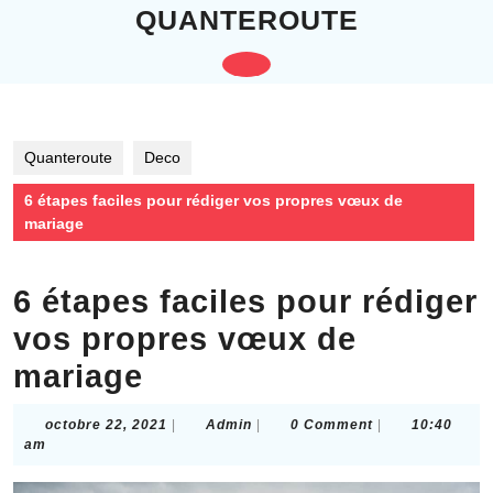
Skip
QUANTEROUTE
to
content
Open
Skip
to
Button
content
Quanteroute
Deco
6 étapes faciles pour rédiger vos propres vœux de
mariage
6 étapes faciles pour rédiger
vos propres vœux de
mariage
octobre
Admin
octobre 22, 2021
|
Admin
|
0 Comment
|
10:40
22,
am
2021