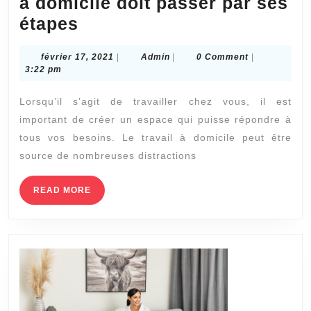
a domicile doit passer par ses
L’agencement
étapes
de
février
Admin
février 17, 2021
|
Admin
|
0 Comment
|
votre
17,
3:22 pm
bureau
2021
Lorsqu’il s’agit de travailler chez vous, il est
a
important de créer un espace qui puisse répondre à
domicile
tous vos besoins. Le travail à domicile peut être
doit
source de nombreuses distractions
passer
par
READ
READ MORE
MORE
ses
étapes