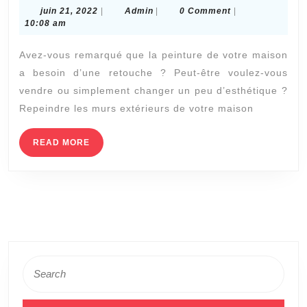
juin
Admin
juin 21, 2022
|
Admin
|
0 Comment
|
MEILLEURE
21,
10:08 am
PEINTURE
2022
Avez-vous remarqué que la peinture de votre maison
POUR
a besoin d’une retouche ? Peut-être voulez-vous
LES
vendre ou simplement changer un peu d’esthétique ?
MURS
Repeindre les murs extérieurs de votre maison
EXTÉRIEURS
READ
READ MORE
MORE
Search
for: