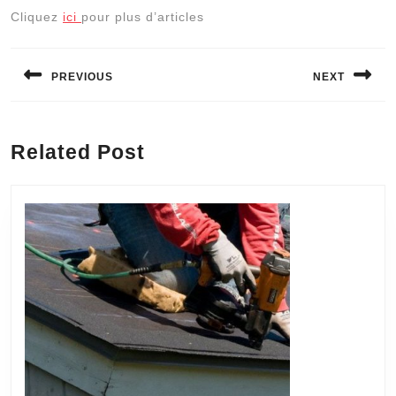
Cliquez
ici
pour plus d’articles
Navigation
de
PREVIOUS
NEXT
l’article
Previous
Next
post:
post:
Related Post