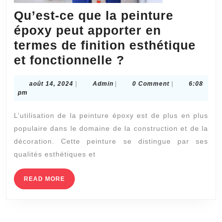
Qu’est-ce que la peinture
époxy peut apporter en
termes de finition esthétique
Qu’est-
et fonctionnelle ?
ce
août
Admin
août 14, 2024
|
Admin
|
0 Comment
|
6:08
que
14,
pm
la
2024
L’utilisation de la peinture époxy est de plus en plus
peinture
populaire dans le domaine de la construction et de la
époxy
décoration. Cette peinture se distingue par ses
peut
qualités esthétiques et
apporter
en
READ
READ MORE
MORE
termes
de