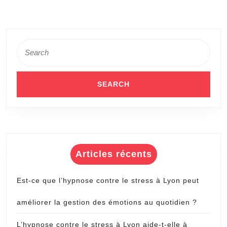
finition
esthétique
et
fonctionnelle
Search
for:
?
Articles récents
Est-ce que l’hypnose contre le stress à Lyon peut
améliorer la gestion des émotions au quotidien ?
L’hypnose contre le stress à Lyon aide-t-elle à