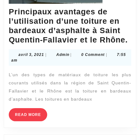
Principaux avantages de
l’utilisation d’une toiture en
bardeaux d’asphalte à Saint
Pr
Quentin-Fallavier et le Rhône.
av
avril
Admin
avril 3, 2021
|
Admin
|
0 Comment
|
7:55
de
3,
am
l’u
2021
L’un des types de matériaux de toiture les plus
d’
courants utilisés dans la région de Saint Quentin-
toi
Fallavier et le Rhône est la toiture en bardeaux
en
d’asphalte. Les toitures en bardeaux
ba
d’a
READ
READ MORE
MORE
à
Sai