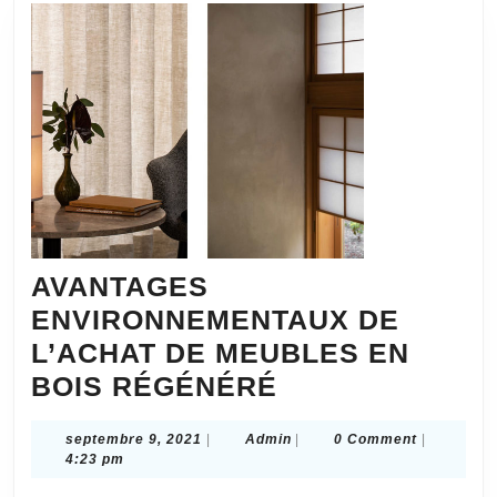
Qu
Fal
et
le
Rh
AVANTAGES
ENVIRONNEMENTAUX DE
L’ACHAT DE MEUBLES EN
AVANTAGES
BOIS RÉGÉNÉRÉ
ENVIRONNEME
septembre
Admin
septembre 9, 2021
|
Admin
|
0 Comment
|
DE
9,
4:23 pm
L’ACHAT
2021