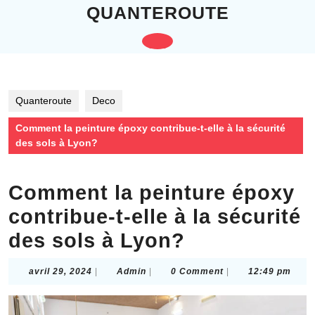
Skip
QUANTEROUTE
to
content
Open
Skip
to
Button
content
Quanteroute
Deco
Comment la peinture époxy contribue-t-elle à la sécurité
des sols à Lyon?
Comment la peinture époxy
contribue-t-elle à la sécurité
des sols à Lyon?
avril
Admin
avril 29, 2024
|
Admin
|
0 Comment
|
12:49 pm
29,
2024