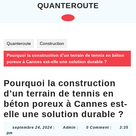
Skip
QUANTEROUTE
to
content
Open
Skip
to
Button
content
Quanteroute
Construction
Pourquoi la construction d’un terrain de tennis en béton
poreux à Cannes est-elle une solution durable ?
Pourquoi la construction
d’un terrain de tennis en
béton poreux à Cannes est-
elle une solution durable ?
septembre
Admin
septembre 24, 2024
|
Admin
|
0 Comment
|
3:35
24,
pm