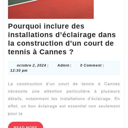
Pourquoi inclure des
installations d’éclairage dans
la construction d’un court de
Pourquoi
tennis à Cannes ?
inclure
octobre
Admin
octobre 2, 2024
|
Admin
|
0 Comment
|
des
2,
12:30 pm
installations
2024
La construction d’un court de tennis à Cannes
d’éclairage
nécessite une attention particulière à plusieurs
dans
détails, notamment les installations d’éclairage. En
la
effet, un bon éclairage est essentiel non seulement
construction
pour la
d’un
READ
READ MORE