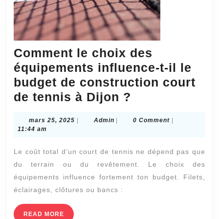
Comment le choix des
équipements influence-t-il le
budget de construction court
Comment
de tennis à Dijon ?
le
mars
Admin
mars 25, 2025
|
Admin
|
0 Comment
|
choix
25,
11:44 am
des
2025
Le coût total d’un court de tennis ne dépend pas que
équipements
du terrain ou du revêtement. Le choix des
influence-
équipements influence fortement ton budget. Filets,
t-
éclairages, clôtures ou bancs :
il
le
READ
READ MORE