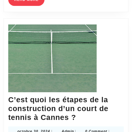
court
MORE
de
tennis
à
Cannes
?
C’est quoi les étapes de la
construction d’un court de
C’est
tennis à Cannes ?
quoi
octobre
Admin
octobre 30, 2024
|
Admin
|
0 Comment
|