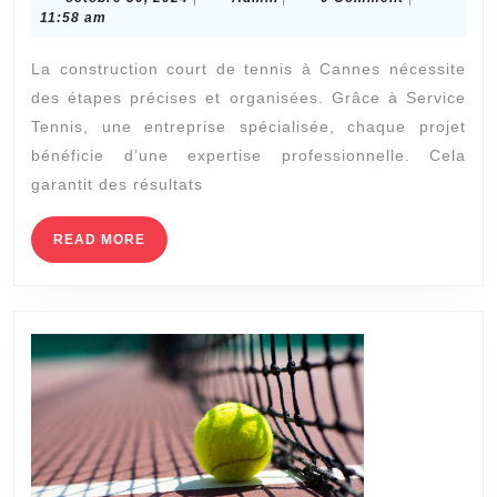
les
30,
11:58 am
étapes
2024
La construction court de tennis à Cannes nécessite
de
des étapes précises et organisées. Grâce à Service
la
Tennis, une entreprise spécialisée, chaque projet
construction
bénéficie d’une expertise professionnelle. Cela
d’un
garantit des résultats
court
de
READ
READ MORE
MORE
tennis
à
Cannes
?