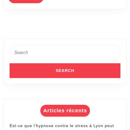
MORE
budget
de
construction
court
de
tennis
Search
for:
à
Dijon
?
Articles récents
Est-ce que l’hypnose contre le stress à Lyon peut