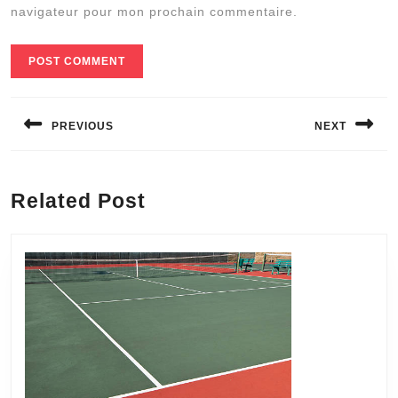
navigateur pour mon prochain commentaire.
Navigation
de
PREVIOUS
NEXT
l’article
Previous
Next
post:
post:
Related Post