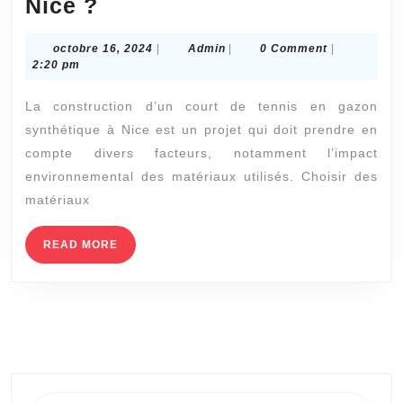
Pourquoi
Nice ?
choisir
octobre
Admin
octobre 16, 2024
|
Admin
|
0 Comment
|
des
16,
2:20 pm
matériaux
2024
La construction d’un court de tennis en gazon
écologiques
synthétique à Nice est un projet qui doit prendre en
est-
compte divers facteurs, notamment l’impact
il
environnemental des matériaux utilisés. Choisir des
avantageux
matériaux
dans
la
READ
READ MORE
MORE
Construction
d’un
court
de
tennis
Search