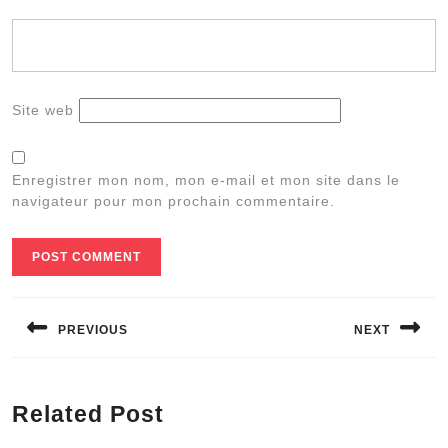
Site web
Enregistrer mon nom, mon e-mail et mon site dans le
navigateur pour mon prochain commentaire.
Navigation
de
PREVIOUS
NEXT
l’article
Previous
Next
post:
post:
Related Post