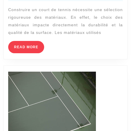
des
2024
Construire un court de tennis nécessite une sélection
matériaux
rigoureuse des matériaux. En effet, le choix des
est-
matériaux impacte directement la durabilité et la
il
qualité de la surface. Les matériaux utilisés
crucial
dans
READ
READ MORE
MORE
la
construction
d’un
court
de
tennis
à
Cannes
?