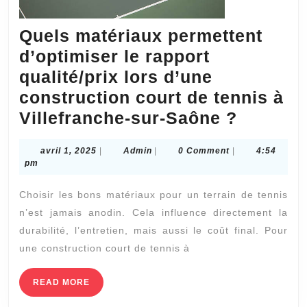
Quels matériaux permettent
d’optimiser le rapport
qualité/prix lors d’une
construction court de tennis à
Quels
Villefranche-sur-Saône ?
matéria
avril
Admin
avril 1, 2025
|
Admin
|
0 Comment
|
4:54
permett
1,
pm
d’optim
2025
Choisir les bons matériaux pour un terrain de tennis
le
n’est jamais anodin. Cela influence directement la
rapport
durabilité, l’entretien, mais aussi le coût final. Pour
qualité/
une construction court de tennis à
lors
d’une
READ
READ MORE
MORE
constru