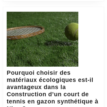
court
de
tennis
à
Villefra
sur-
Saône
?
Pourquoi choisir des
matériaux écologiques est-il
avantageux dans la
Construction d’un court de
tennis en gazon synthétique à