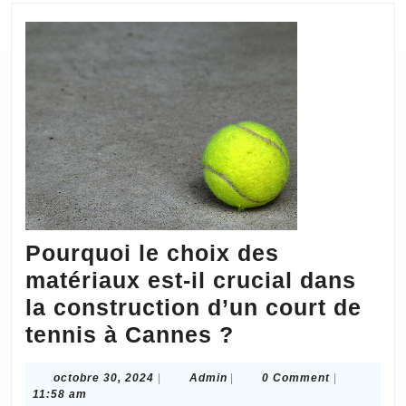
Pourquoi le choix des
matériaux est-il crucial dans
la construction d’un court de
Pourquoi
tennis à Cannes ?
le
octobre
Admin
octobre 30, 2024
|
Admin
|
0 Comment
|
choix
30,
11:58 am