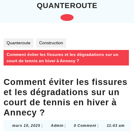
Skip
QUANTEROUTE
to
content
Open
Skip
to
Button
content
Quanteroute
Construction
Comment éviter les fissures et les dégradations sur un
court de tennis en hiver à Annecy ?
Comment éviter les fissures
et les dégradations sur un
court de tennis en hiver à
Annecy ?
mars
Admin
mars 10, 2025
|
Admin
|
0 Comment
|
11:43 am
10,