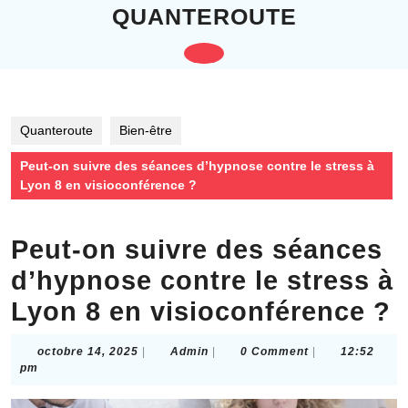
Skip
QUANTEROUTE
to
content
Open
Skip
to
Button
content
Quanteroute
Bien-être
Peut-on suivre des séances d’hypnose contre le stress à
Lyon 8 en visioconférence ?
Peut-on suivre des séances
d’hypnose contre le stress à
Lyon 8 en visioconférence ?
octobre
Admin
octobre 14, 2025
|
Admin
|
0 Comment
|
12:52
14,
pm
2025