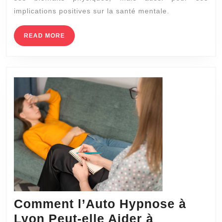
peut-
implications positives sur la santé mentale.
elle
bénéficier
READ
READ MORE
MORE
à
la
santé
mentale
?
Comment l’Auto Hypnose à
Lyon Peut-elle Aider à