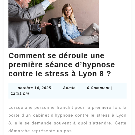
?
Comment se déroule une
première séance d’hypnose
Comm
contre le stress à Lyon 8 ?
se
octobre
Admin
octobre 14, 2025
|
Admin
|
0 Comment
|
dérou
14,
12:51 pm
une
2025
Lorsqu’une personne franchit pour la première fois la
premi
porte d’un cabinet d’hypnose contre le stress à Lyon
séanc
8, elle se demande souvent à quoi s’attendre. Cette
d’hyp
démarche représente un pas