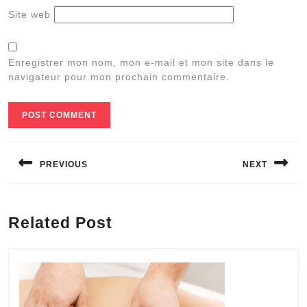
Site web
Enregistrer mon nom, mon e-mail et mon site dans le
navigateur pour mon prochain commentaire.
Navigation
de
PREVIOUS
NEXT
l’article
Previous
Next
post:
post:
Related Post