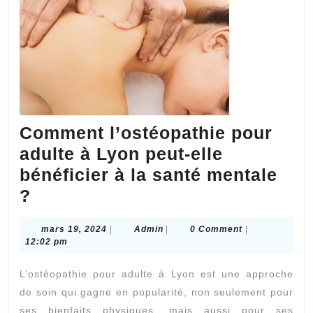
Comment l’ostéopathie pour
adulte à Lyon peut-elle
bénéficier à la santé mentale
Comment
?
l’ostéopathie
mars
Admin
mars 19, 2024
|
Admin
|
0 Comment
|
pour
19,
12:02 pm
adulte
2024
L’ostéopathie pour adulte à Lyon est une approche
à
de soin qui gagne en popularité, non seulement pour
Lyon
ses bienfaits physiques, mais aussi pour ses