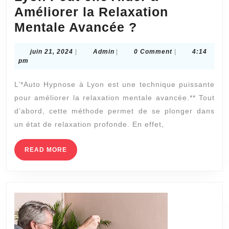
Améliorer la Relaxation
Comment
Mentale Avancée ?
l’Auto
juin
Admin
juin 21, 2024
|
Admin
|
0 Comment
|
4:14
Hypnose
21,
pm
à
2024
L’*Auto Hypnose à Lyon est une technique puissante
Lyon
pour améliorer la relaxation mentale avancée.** Tout
Peut-
d’abord, cette méthode permet de se plonger dans
elle
un état de relaxation profonde. En effet,
Aider
à
READ
READ MORE
MORE
Améliorer
la
Relaxation
Mentale
Avancée