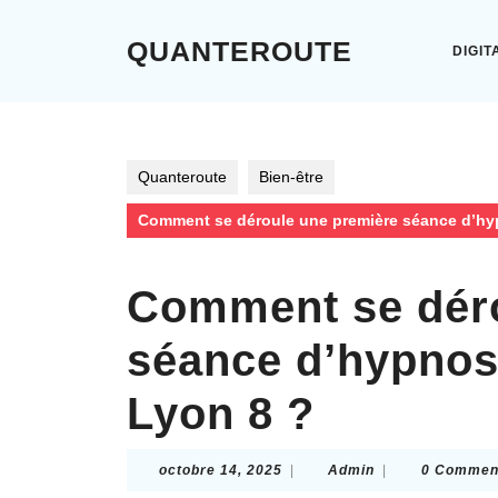
Skip
to
QUANTEROUTE
DIGIT
content
Skip
to
content
Quanteroute
Bien-être
Comment se déroule une première séance d’hyp
Comment se déro
séance d’hypnose
Lyon 8 ?
octobre
Admin
octobre 14, 2025
|
Admin
|
0 Commen
14,