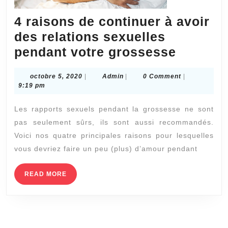
4 raisons de continuer à avoir
des relations sexuelles
4
pendant votre grossesse
raisons
octobre
Admin
octobre 5, 2020
|
Admin
|
0 Comment
|
de
5,
9:19 pm
continu
2020
Les rapports sexuels pendant la grossesse ne sont
à
pas seulement sûrs, ils sont aussi recommandés.
avoir
Voici nos quatre principales raisons pour lesquelles
des
vous devriez faire un peu (plus) d’amour pendant
relation
sexuell
READ
READ MORE
MORE
pendant
votre
grosse