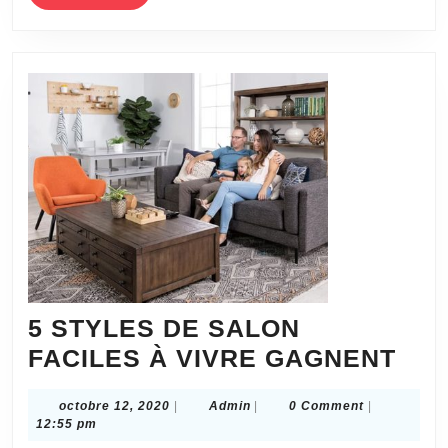
MORE
d’intérie
5 STYLES DE SALON
5
FACILES À VIVRE GAGNENT
STY
octobre
Admin
octobre 12, 2020
|
Admin
|
0 Comment
|
DE
12,
12:55 pm
SA
2020