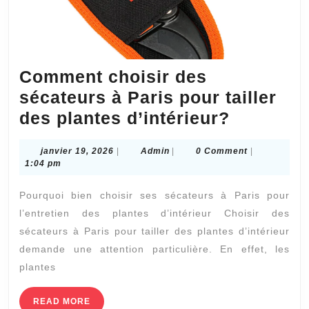
Comment choisir des
sécateurs à Paris pour tailler
Commen
des plantes d’intérieur?
choisir
janvier
Admin
janvier 19, 2026
|
Admin
|
0 Comment
|
des
19,
1:04 pm
sécateur
2026
Pourquoi bien choisir ses sécateurs à Paris pour
à
l’entretien des plantes d’intérieur Choisir des
Paris
sécateurs à Paris pour tailler des plantes d’intérieur
pour
demande une attention particulière. En effet, les
tailler
plantes
des
plantes
READ
READ MORE