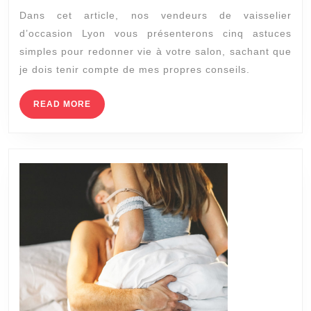
Dans cet article, nos vendeurs de vaisselier
FAC
d’occasion Lyon vous présenterons cinq astuces
À
simples pour redonner vie à votre salon, sachant que
VIV
je dois tenir compte de mes propres conseils.
GA
READ
READ MORE
MORE