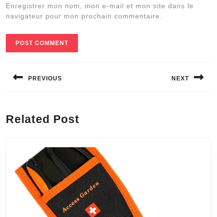
Enregistrer mon nom, mon e-mail et mon site dans le
navigateur pour mon prochain commentaire.
Navigation
de
PREVIOUS
NEXT
l’article
Previous
Next
post:
post:
Related Post