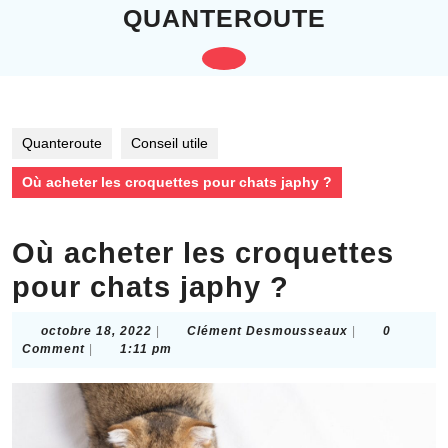
Skip
QUANTEROUTE
to
content
Open
Skip
to
Button
content
Quanteroute
Conseil utile
Où acheter les croquettes pour chats japhy ?
Où acheter les croquettes
pour chats japhy ?
octobre
Clément
octobre 18, 2022
|
Clément Desmousseaux
|
0
18,
Desmousseau
Comment
|
1:11 pm
2022