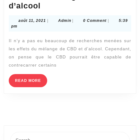
Effets
d’alcool
du
août
Admin
août 11, 2021
|
Admin
|
0 Comment
|
5:39
mélange
11,
pm
de
2021
Il n’y a pas eu beaucoup de recherches menées sur
CBD
les effets du mélange de CBD et d’alcool. Cependant,
et
on pense que le CBD pourrait être capable de
d’alcool
contrecarrer certains
READ
READ MORE
MORE
Search