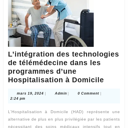
à
Lyon
?
L’intégration des technologies
de télémédecine dans les
programmes d’une
L’inté
Hospitalisation à Domicile
des
mars
Admin
mars 19, 2024
|
Admin
|
0 Comment
|
techno
19,
2:24 pm
de
2024
L’Hospitalisation à Domicile (HAD) représente une
télémé
alternative de plus en plus privilégiée par les patients
dans
nécessitant des soins médicaux intensifs tout en