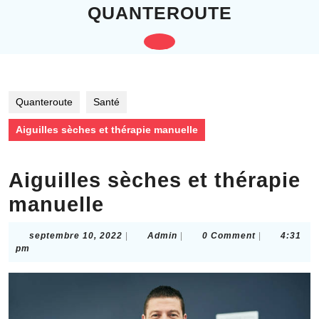
Skip
QUANTEROUTE
to
content
Open
Skip
to
Button
content
Quanteroute
Santé
Aiguilles sèches et thérapie manuelle
Aiguilles sèches et thérapie
manuelle
septembre
Admin
septembre 10, 2022
|
Admin
|
0 Comment
|
4:31
10,
pm
2022