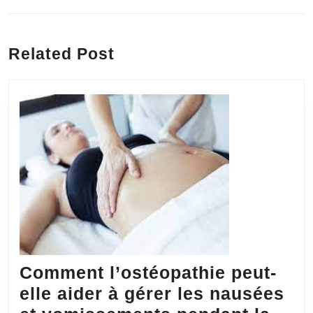
l’article
Previous
Next
post:
post:
Related Post
Comment l’ostéopathie peut-
elle aider à gérer les nausées