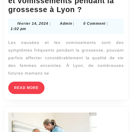
et vomissements pendant la
Comment
grossesse à Lyon ?
l’ostéopathie
février
Admin
février 14, 2024
|
Admin
|
0 Comment
|
peut-
14,
1:02 pm
elle
2024
Les nausées et les vomissements sont des
aider
symptômes fréquents pendant la grossesse, pouvant
à
parfois affecter considérablement la qualité de vie
gérer
des femmes enceintes. À Lyon, de nombreuses
les
futures mamans se
nausées
et
READ
READ MORE
MORE
vomissement
pendant
la
grossesse