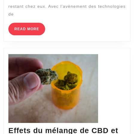
les
restant chez eux. Avec l’avènement des technologies
progr
de
d’une
Hospit
READ
READ MORE
MORE
à
Domici
Effets du mélange de CBD et