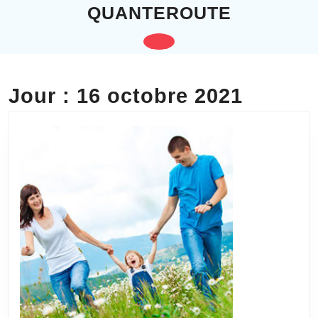
Skip
QUANTEROUTE
to
content
Open
Skip
to
Button
content
Jour :
16 octobre 2021