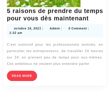
5 raisons de prendre du temps
5
pour vous dès maintenant
raison
octobre
Admin
octobre 16, 2021
|
Admin
|
0 Comment
|
de
16,
1:32 am
2021
prendr
C’est instinctif pour les professionnels motivés, en
du
particulier les entrepreneurs, de travailler 24 heures
temps
sur 24, en prenant peu de temps pour eux-mêmes.
pour
Ces ambitieux ne veulent plus entendre parler
vous
dès
READ
READ MORE
MORE
mainte