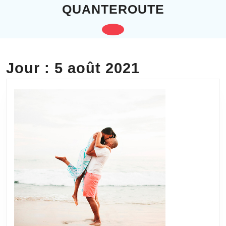
Skip
QUANTEROUTE
to
content
Open
Skip
to
Button
content
Jour :
5 août 2021