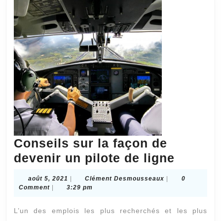
Conseils sur la façon de
Consei
devenir un pilote de ligne
sur
août
Clément
août 5, 2021
|
Clément Desmousseaux
|
0
la
5,
Desmousseaux
Comment
|
3:29 pm
2021
façon
L’un des emplois les plus recherchés et les plus
de