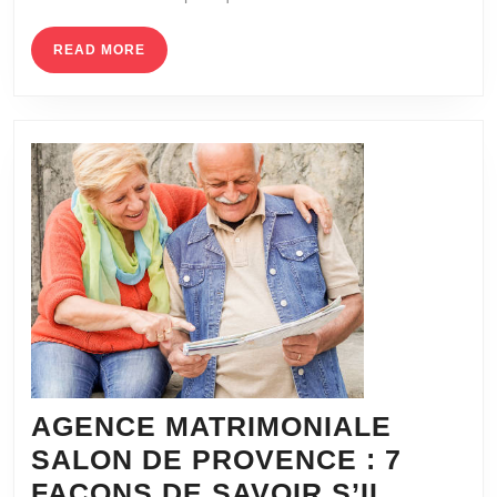
POUR
LESQUE
READ
READ MORE
MORE
LA
PLUPAR
DES
FEMME
ÉVITEN
DE
TOMBE
AMOUR
AGENCE MATRIMONIALE
SALON DE PROVENCE : 7
FAÇONS DE SAVOIR S’IL