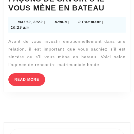
AGENC
VOUS MÈNE EN BATEAU
MATRI
mai
Admin
mai 13, 2023
|
Admin
|
0 Comment
|
SALON
13,
10:29 am
DE
2023
Avant de vous investir émotionnellement dans une
PROVE
relation, il est important que vous sachiez s’il est
:
sincère ou s’il vous mène en bateau. Voici selon
7
l’agence de rencontre matrimoniale haute
FAÇON
DE
READ
READ MORE
MORE
SAVOIR
S’IL
VOUS
MÈNE
EN
BATEA
Search