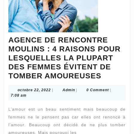
AGENCE DE RENCONTRE
MOULINS : 4 RAISONS POUR
LESQUELLES LA PLUPART
DES FEMMES ÉVITENT DE
AGENC
TOMBER AMOUREUSES
DE
octobre
Admin
octobre 22, 2022
|
Admin
|
0 Comment
|
RENCO
22,
7:08 am
MOULIN
2022
L’amour est un beau sentiment mais beaucoup de
:
femmes ne le pensent pas car elles ont renoncé à
4
l’amour. Beaucoup ont décidé de ne plus tomber
RAISON
amoureuses. Mais pourquoi les