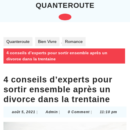
Skip
QUANTEROUTE
to
content
Open
Skip
to
Button
content
Quanteroute
Bien Vivre
,
Romance
4 conseils d’experts pour sortir ensemble après un
divorce dans la trentaine
4 conseils d’experts pour
sortir ensemble après un
divorce dans la trentaine
août
Admin
août 5, 2021
|
Admin
|
0 Comment
|
11:10 pm
5,
2021