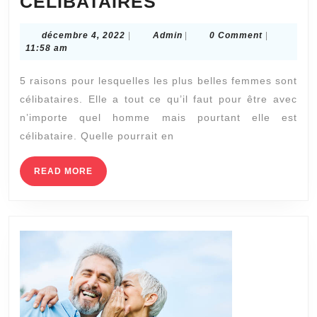
5
CÉLIBATAIRES
RAISONS
décembre
Admin
décembre 4, 2022
|
Admin
|
0 Comment
|
POUR
4,
11:58 am
LESQUELLES
2022
5 raisons pour lesquelles les plus belles femmes sont
LES
célibataires. Elle a tout ce qu’il faut pour être avec
PLUS
n’importe quel homme mais pourtant elle est
BELLES
célibataire. Quelle pourrait en
FEMMES
SONT
READ
READ MORE
MORE
CÉLIBATAIRES