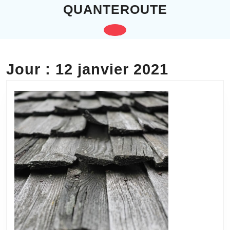
Skip
QUANTEROUTE
to
content
Open
Skip
to
Button
content
Jour :
12 janvier 2021