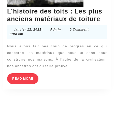
L’histoire des toits : Les plus
L’hi
anciens matériaux de toiture
des
janvier
Admin
janvier 12, 2021
|
Admin
|
0 Comment
|
toit
12,
8:04 am
2021
:
Nous avons fait beaucoup de progrès en ce qui
Les
concerne les matériaux que nous utilisons pour
plus
construire nos maisons. À l’aube de la civilisation,
anc
nos ancêtres ont dû faire preuve
mat
de
READ
READ MORE
MORE
toit