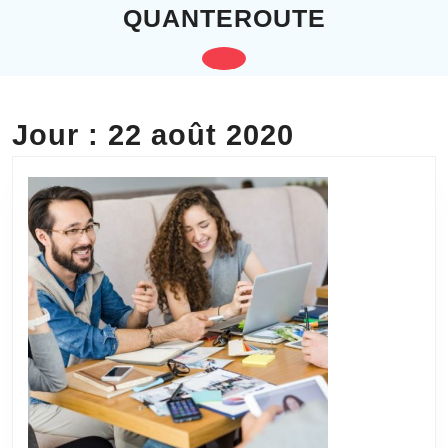
Skip
QUANTEROUTE
to
content
Open
Skip
to
Button
content
Jour :
22 août 2020