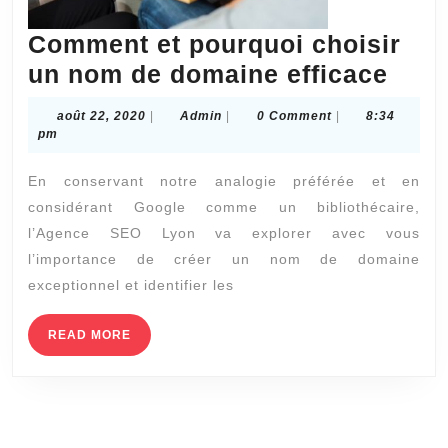
Comment et pourquoi choisir
Com
un nom de domaine efficace
et
août
Admin
août 22, 2020
|
Admin
|
0 Comment
|
8:34
pour
22,
pm
2020
choi
En conservant notre analogie préférée et en
un
considérant Google comme un bibliothécaire,
nom
l’Agence SEO Lyon va explorer avec vous
de
l’importance de créer un nom de domaine
dom
exceptionnel et identifier les
effi
READ
READ MORE
MORE