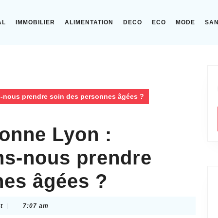
AL
IMMOBILIER
ALIMENTATION
DECO
ECO
MODE
SA
ns-nous prendre soin des personnes âgées ?
sonne Lyon :
ns-nous prendre
nes âgées ?
t
|
7:07 am