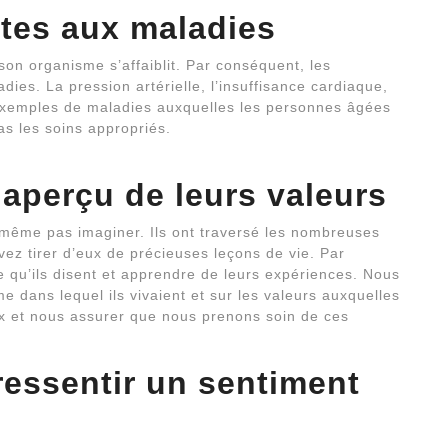
ttes aux maladies
s son organisme s’affaiblit. Par conséquent, les
ies. La pression artérielle, l’insuffisance cardiaque,
s exemples de maladies auxquelles les personnes âgées
as les soins appropriés.
 aperçu de leurs valeurs
 même pas imaginer. Ils ont traversé les nombreuses
vez tirer d’eux de précieuses leçons de vie. Par
 qu’ils disent et apprendre de leurs expériences. Nous
 dans lequel ils vivaient et sur les valeurs auxquelles
eux et nous assurer que nous prenons soin de ces
ressentir un sentiment