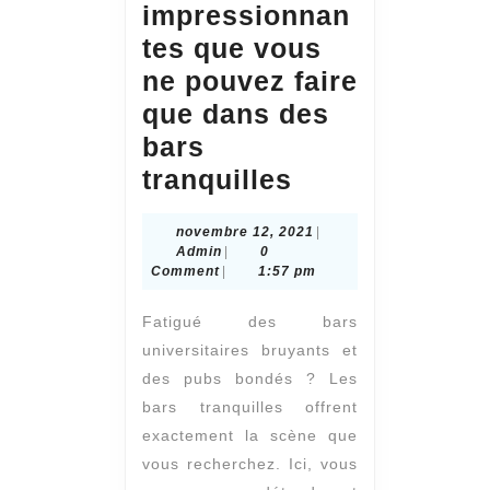
impressionnan
tes que vous
ne pouvez faire
que dans des
bars
5
tranquilles
choses
novembre
novembre 12, 2021
|
impressionna
Admin
12,
Admin
|
0
que
2021
Comment
|
1:57 pm
vous
Fatigué des bars
ne
universitaires bruyants et
pouvez
des pubs bondés ? Les
faire
bars tranquilles offrent
que
exactement la scène que
vous recherchez. Ici, vous
dans