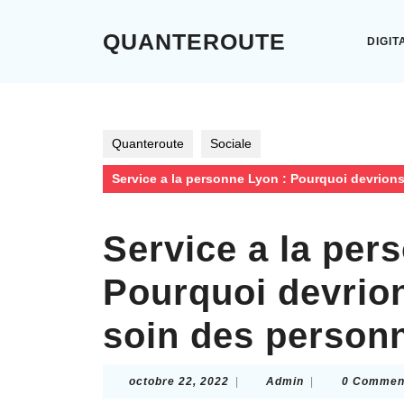
Skip
to
QUANTEROUTE
DIGIT
content
Skip
to
content
Quanteroute
Sociale
Service a la personne Lyon : Pourquoi devrio
Service a la per
Pourquoi devrio
soin des person
octobre
Admin
octobre 22, 2022
|
Admin
|
0 Commen
22,