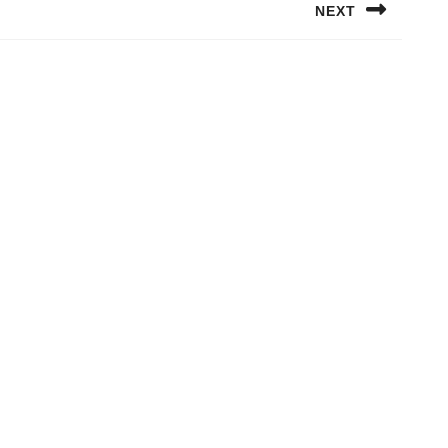
NEXT
Next
post: