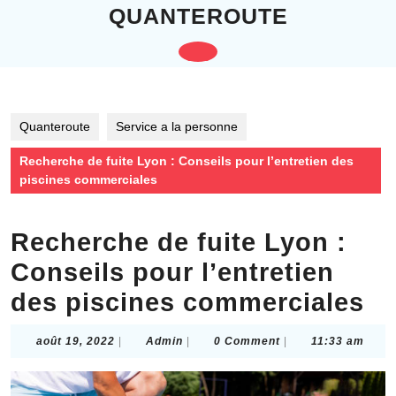
Skip
QUANTEROUTE
to
content
Open
Skip
to
Button
content
Quanteroute
Service a la personne
Recherche de fuite Lyon : Conseils pour l’entretien des
piscines commerciales
Recherche de fuite Lyon :
Conseils pour l’entretien
des piscines commerciales
août
Admin
août 19, 2022
|
Admin
|
0 Comment
|
11:33 am
19,
2022