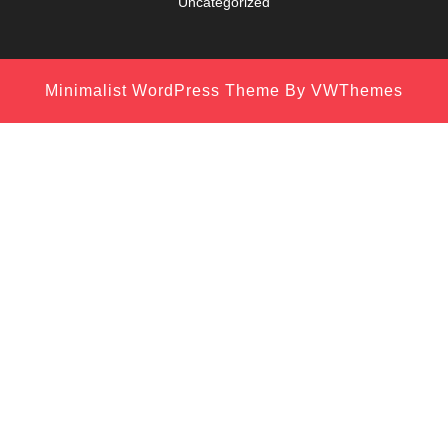
Uncategorized
Minimalist WordPress Theme
By VWThemes
Scroll
Up