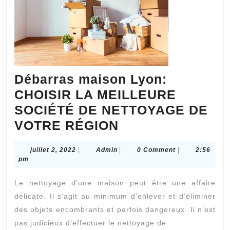
Débarras maison Lyon:
CHOISIR LA MEILLEURE
SOCIÉTÉ DE NETTOYAGE DE
Débarras
VOTRE RÉGION
maison
juillet
Admin
juillet 2, 2022
|
Admin
|
0 Comment
|
2:56
Lyon:
2,
pm
CHOISIR
2022
Le nettoyage d’une maison peut être une affaire
LA
délicate. Il s’agit au minimum d’enlever et d’éliminer
MEILLEURE
des objets encombrants et parfois dangereux. Il n’est
SOCIÉTÉ
pas judicieux d’effectuer le nettoyage de