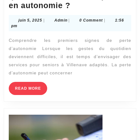
Comment
en autonomie ?
choisir
juin
Admin
juin 5, 2025
|
Admin
|
0 Comment
|
1:56
les
5,
pm
services
2025
Comprendre les premiers signes de perte
pour
d’autonomie Lorsque les gestes du quotidien
seniors
deviennent difficiles, il est temps d’envisager des
à
services pour seniors à Villenave adaptés. La perte
Villenave
d’autonomie peut concerner
quand
on
READ
READ MORE
MORE
commence
à
perdre
en
autonomie