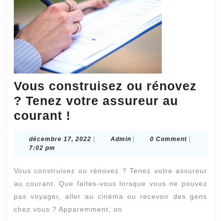
?
Vous construisez ou rénovez
? Tenez votre assureur au
Vous
courant !
construisez
décembre
Admin
décembre 17, 2022
|
Admin
|
0 Comment
|
ou
17,
7:02 pm
rénovez
2022
Vous construisez ou rénovez ? Tenez votre assureur
?
au courant. Que faites-vous lorsque vous ne pouvez
Tenez
pas voyager, aller au cinéma ou recevoir des gens
votre
chez vous ? Apparemment, on
assureur