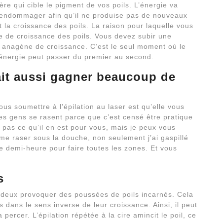
ière qui cible le pigment de vos poils. L’énergie va
t l’endommager afin qu’il ne produise pas de nouveaux
uit la croissance des poils. La raison pour laquelle vous
e de croissance des poils. Vous devez subir une
se anagène de croissance. C’est le seul moment où le
 l’énergie peut passer du premier au second.
fait aussi gagner beaucoup de
us soumettre à l’épilation au laser est qu’elle vous
s gens se rasent parce que c’est censé être pratique
s pas ce qu’il en est pour vous, mais je peux vous
me raser sous la douche, non seulement j’ai gaspillé
e demi-heure pour faire toutes les zones. Et vous
s
us deux provoquer des poussées de poils incarnés. Cela
és dans le sens inverse de leur croissance. Ainsi, il peut
percer. L’épilation répétée à la cire amincit le poil, ce