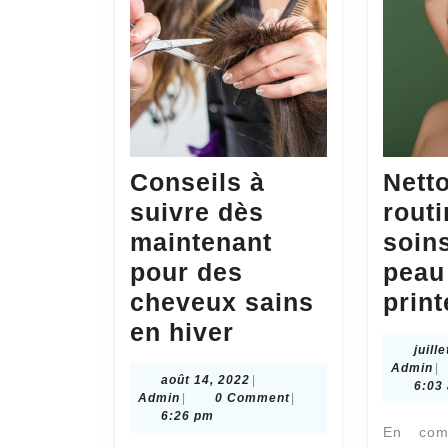
Conseils à
Nett
suivre dès
rout
maintenant
soins
pour des
peau
cheveux sains
prin
Conseils
en hiver
juill
à
A
Admin
|
août
août 14, 2022
|
suivre
6:03
Admin
14,
Admin
|
0 Comment
|
dès
2022
6:26 pm
En com