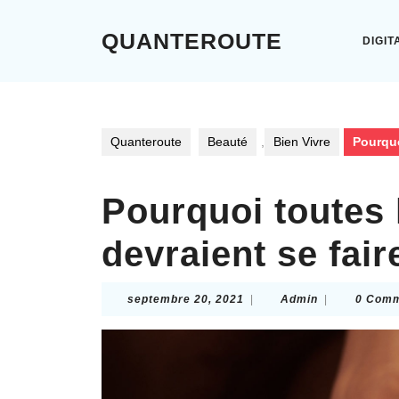
Skip
to
QUANTEROUTE
DIGIT
content
Skip
to
content
Quanteroute
Beauté
,
Bien Vivre
Pourquo
Pourquoi toutes
devraient se fair
septembre
Admin
septembre 20, 2021
|
Admin
|
0 Com
20,
2021