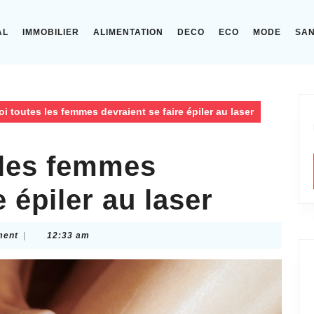
AL
IMMOBILIER
ALIMENTATION
DECO
ECO
MODE
SA
i toutes les femmes devraient se faire épiler au laser
 les femmes
e épiler au laser
ment
|
12:33 am