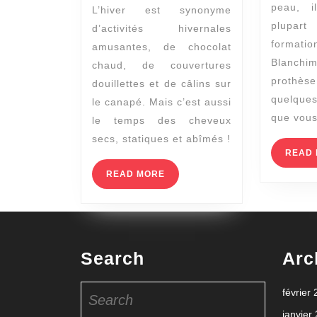
maintenant
peau, 
L’hiver est synonyme
pour
plupar
d’activités hivernales
des
format
amusantes, de chocolat
cheveux
Blanchi
chaud, de couvertures
prothèse
sains
douillettes et de câlins sur
quelqu
le canapé. Mais c’est aussi
en
que vous
le temps des cheveux
hiver
secs, statiques et abîmés !
READ
READ
READ MORE
MORE
Search
Arc
Search
février
for:
janvier