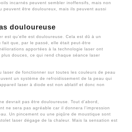
s poils incarnés peuvent sembler inoffensifs, mais non
u peuvent être douloureux, mais ils peuvent aussi
 pas douloureuse
er est qu’elle est douloureuse. Cela est dû à un
ait que, par le passé, elle était peut-être
éliorations apportées à la technologie laser ont
 plus douces, ce qui rend chaque séance laser
u laser de fonctionner sur toutes les couleurs de peau
uvent un système de refroidissement de la peau qui
ppareil laser à diode est non ablatif et donc non
 ne devrait pas être douloureuse. Tout d’abord,
ent ne sera pas agréable car il donnera l’impression
 peau. Un pincement ou une piqûre de moustique sont
stolet laser dégage de la chaleur. Mais la sensation est