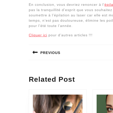
En conclusion, vous devriez renoncer à l’
épila
pas la tranquillité d’esprit que vous souhaite
soumettre à l’épilation au laser car elle est m
temps, n’est pas douloureuse, élimine les poi
pour l’été toute l’année.
Cliquer ici
pour d’autres articles !!!
Navigation
PREVIOUS
de
l’article
Previous
post:
Related Post