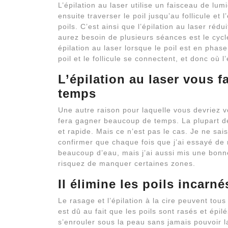
L’épilation au laser utilise un faisceau de lum
ensuite traverser le poil jusqu’au follicule e
poils. C’est ainsi que l’épilation au laser réd
aurez besoin de plusieurs séances est le cycl
épilation au laser lorsque le poil est en pha
poil et le follicule se connectent, et donc où
L’épilation au laser vous 
temps
Une autre raison pour laquelle vous devriez vo
fera gagner beaucoup de temps. La plupart de
et rapide. Mais ce n’est pas le cas. Je ne sai
confirmer que chaque fois que j’ai essayé de 
beaucoup d’eau, mais j’ai aussi mis une bonn
risquez de manquer certaines zones.
Il élimine les poils incarné
Le rasage et l’épilation à la cire peuvent to
est dû au fait que les poils sont rasés et épil
s’enrouler sous la peau sans jamais pouvoir la 