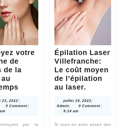
oyez votre
Épilation Laser
ine de
Villefranche:
 de la
Le coût moyen
 au
de l’épilation
Nettoyez
Épilation
temps
au laser.
votre
Laser
juillet
juillet
et 23, 2022
|
juillet 19, 2022
|
routine
Villefranch
dmin
23,
Admin
19,
0 Comment
|
Admin
|
0 Comment
|
de
Le
2022
2022
 am
9:14 am
soins
coût
mençant par la
Si vous en avez assez des