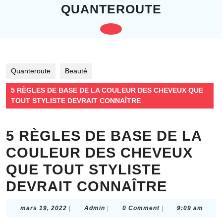
Skip
QUANTEROUTE
to
content
Open
Skip
to
Button
content
Quanteroute
Beauté
5 RÈGLES DE BASE DE LA COULEUR DES CHEVEUX QUE
TOUT STYLISTE DEVRAIT CONNAÎTRE
5 RÈGLES DE BASE DE LA
COULEUR DES CHEVEUX
QUE TOUT STYLISTE
DEVRAIT CONNAÎTRE
mars
Admin
mars 19, 2022
|
Admin
|
0 Comment
|
9:09 am
19,