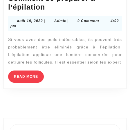
Comment
l’épilation
se
août
Admin
août 19, 2022
|
Admin
|
0 Comment
|
4:02
préparer
19,
pm
à
2022
Si vous avez des poils indésirables, ils peuvent très
l’épilation
probablement être éliminés grâce à l’épilation.
L’épilation applique une lumière concentrée pour
détruire les follicules. Il est essentiel selon les expert
READ
READ MORE
MORE
Search