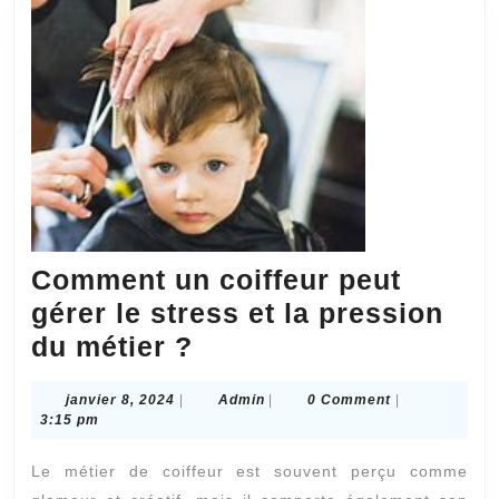
au
laser
Comment un coiffeur peut
gérer le stress et la pression
Comment
du métier ?
un
janvier
Admin
janvier 8, 2024
|
Admin
|
0 Comment
|
coiffeur
8,
3:15 pm
peut
2024
Le métier de coiffeur est souvent perçu comme
gérer