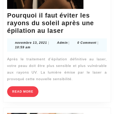
Pourquoi il faut éviter les
rayons du soleil après une
Pourquoi
épilation au laser
il
novembre
Admin
novembre 13, 2021
|
Admin
|
0 Comment
|
faut
13,
10:59 am
éviter
2021
Après le traitement d’épilation définitive au laser,
les
votre peau doit être plus sensible et plus vulnérable
rayons
aux rayons UV. La lumière émise par le laser a
du
provoqué cette nouvelle sensibilité.
soleil
après
READ
READ MORE
MORE
une
épilation