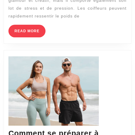
glamour et créatif, mais il comporte également son
le
lot de stress et de pression. Les coiffeurs peuvent
stress
rapidement ressentir le poids de
et
la
READ
READ MORE
MORE
pression
du
métier
?
Comment se préparer à