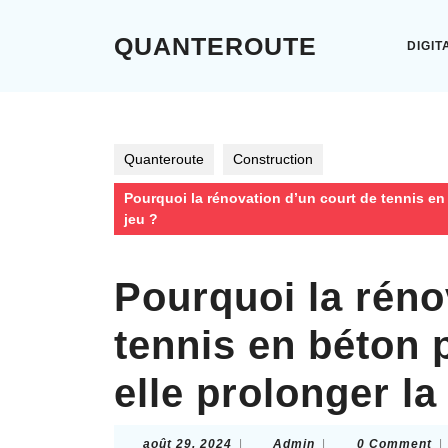
Skip
to
QUANTEROUTE
DIGIT
content
Skip
to
content
Quanteroute
Construction
Pourquoi la rénovation d’un court de tennis en 
jeu ?
Pourquoi la réno
tennis en béton 
elle prolonger la
août
Admin
août 29, 2024
|
Admin
|
0 Comment
|