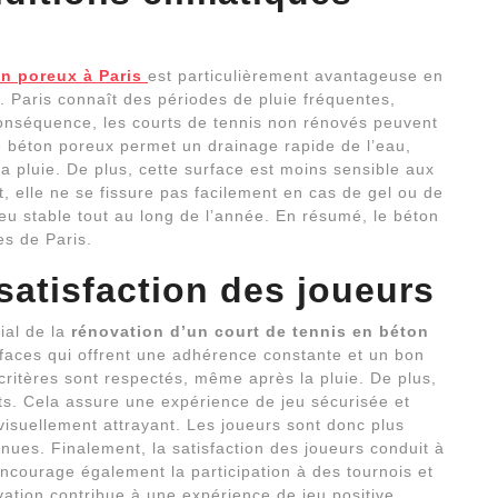
on poreux à Paris
est particulièrement avantageuse en
n. Paris connaît des périodes de pluie fréquentes,
onséquence, les courts de tennis non rénovés peuvent
e béton poreux permet un drainage rapide de l’eau,
a pluie. De plus, cette surface est moins sensible aux
elle ne se fissure pas facilement en cas de gel ou de
eu stable tout au long de l’année. En résumé, le béton
es de Paris.
satisfaction des joueurs
ial de la
rénovation d’un court de tennis en béton
rfaces qui offrent une adhérence constante et un bon
ritères sont respectés, même après la pluie. De plus,
its. Cela assure une expérience de jeu sécurisée et
 visuellement attrayant. Les joueurs sont donc plus
tenues. Finalement, la satisfaction des joueurs conduit à
encourage également la participation à des tournois et
vation contribue à une expérience de jeu positive.