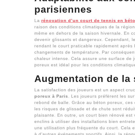
parisiennes
La
rénovation d’un court de tennis en bét
raison des conditions climatiques de la régio
même en dehors de la saison hivernale. En c
devenir glissants et dangereux. Cependant, l
rendant le court praticable rapidement après l
changements de température. Par conséquent, 
chaleur intense. Cela assure une surface de j
poreux est idéal pour les conditions climatiqu
Augmentation de la 
La satisfaction des joueurs est un aspect cruc
poreux à Paris
. Les joueurs préfèrent les su
rebond de balle. Grâce au béton poreux, ces c
les risques de glissade et de chute sont rédu
plaisante. En outre, un court bien rénové est
enclins à utiliser des installations bien entre
une utilisation plus fréquente du court. Cela 
à d’autres événements sportifs. Ainsi, la réno