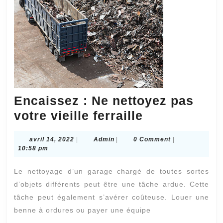
Encaissez : Ne nettoyez pas
Encaissez
votre vieille ferraille
:
avril
Admin
avril 14, 2022
|
Admin
|
0 Comment
|
Ne
14,
10:58 pm
nettoyez
2022
Le nettoyage d’un garage chargé de toutes sortes
pas
d’objets différents peut être une tâche ardue. Cette
votre
tâche peut également s’avérer coûteuse. Louer une
vieille
benne à ordures ou payer une équipe
ferraille