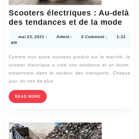
Scooters électriques : Au-delà
Sco
des tendances et de la mode
élec
mai
Admin
mai 23, 2021
|
Admin
|
0 Comment
|
1:31
:
23,
pm
Au-
2021
Comme tout autre nouveau produit sur le marché, le
delà
scooter électrique a créé une tendance et un boom,
des
notamment dans le secteur des transports. Chaque
ten
jour, on voit de plus
et
de
READ
READ MORE
MORE
la
mod