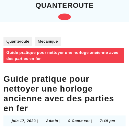
Skip
QUANTEROUTE
to
content
Open
Skip
to
Button
content
Quanteroute
Mecanique
Guide pratique pour nettoyer une horloge ancienne avec
des parties en fer
Guide pratique pour
nettoyer une horloge
ancienne avec des parties
en fer
juin
Admin
juin 17, 2023
|
Admin
|
0 Comment
|
7:49 pm
17,