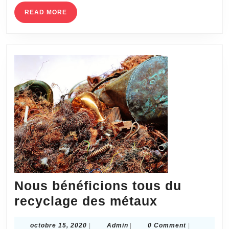
READ
READ MORE
MORE
Nous bénéficions tous du
Nous
recyclage des métaux
bénéficion
octobre
Admin
octobre 15, 2020
|
Admin
|
0 Comment
|