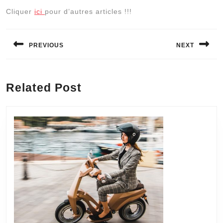
Cliquer
ici
pour d’autres articles !!!
Navigation
de
PREVIOUS
NEXT
l’article
Previous
Next
post:
post:
Related Post