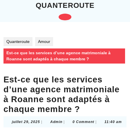
Skip
QUANTEROUTE
to
content
Open
Skip
to
Button
content
Quanteroute
Amour
Est-ce que les services d’une agence matrimoniale à
Roanne sont adaptés à chaque membre ?
Est-ce que les services
d’une agence matrimoniale
à Roanne sont adaptés à
chaque membre ?
juillet
Admin
juillet 29, 2025
|
Admin
|
0 Comment
|
11:40 am
29,