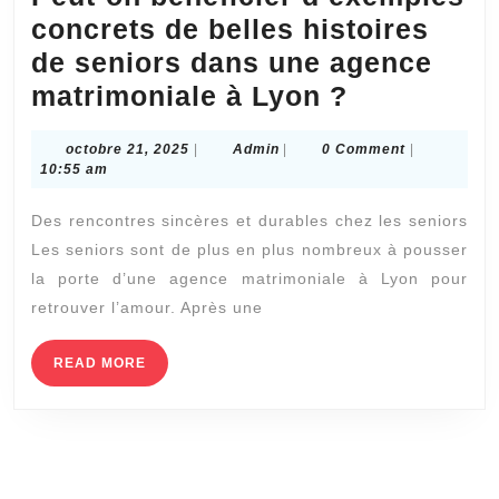
concrets de belles histoires
de seniors dans une agence
Peut-
matrimoniale à Lyon ?
on
octobre
Admin
octobre 21, 2025
|
Admin
|
0 Comment
|
bénéficier
21,
10:55 am
d’exemple
2025
Des rencontres sincères et durables chez les seniors
concrets
Les seniors sont de plus en plus nombreux à pousser
de
la porte d’une agence matrimoniale à Lyon pour
belles
retrouver l’amour. Après une
histoires
de
READ
READ MORE
MORE
seniors
dans
une
agence