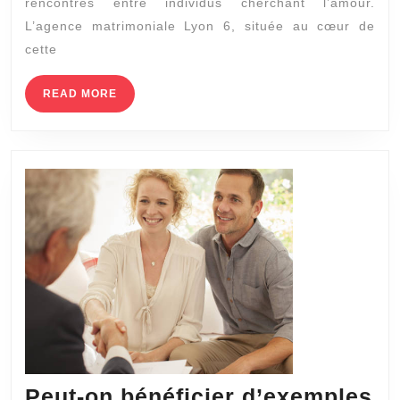
rencontres entre individus cherchant l’amour.
t-
L’agence matrimoniale Lyon 6, située au cœur de
elle
cette
la
compatibi
READ
READ MORE
MORE
entre
potentiel
partenai
?
Peut-on bénéficier d’exemples