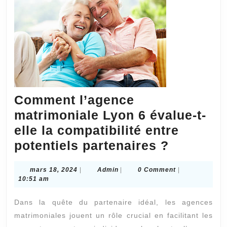
de
re
un
vi
de
co
?
Comment l’agence
matrimoniale Lyon 6 évalue-t-
elle la compatibilité entre
Commen
potentiels partenaires ?
l’agence
mars
Admin
mars 18, 2024
|
Admin
|
0 Comment
|
matrimon
18,
10:51 am
Lyon
2024
Dans la quête du partenaire idéal, les agences
6
matrimoniales jouent un rôle crucial en facilitant les
évalue-