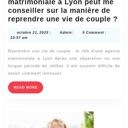
matrimoniale à Lyon peut me
conseiller sur la manière de
Es
reprendre une vie de couple ?
ce
octobre
Admin
octobre 21, 2025
|
Admin
|
0 Comment
|
qu
21,
10:57 am
ag
2025
Reprendre une vie de couple : le rôle d’une agence
ma
matrimoniale à Lyon Après une séparation ou une
à
longue période de célibat, il est souvent difficile de
Ly
savoir comment retrouver
pe
m
READ
READ MORE
MORE
co
su
la
ma