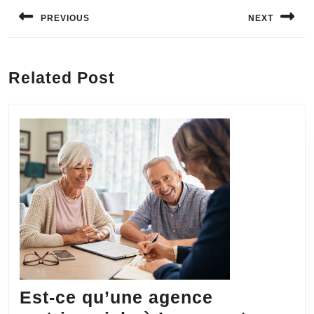
Navigation
de
PREVIOUS
NEXT
l’article
Previous
Next
post:
post:
Related Post
Est-ce qu’une agence