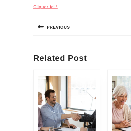
Cliquer ici !
Navigation
PREVIOUS
de
l’article
Previous
post:
Related Post