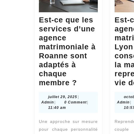
Est-ce que les
Est-
services d’une
agen
agence
matr
matrimoniale à
Lyon
Roanne sont
conse
adaptés à
la m
chaque
repr
Est-
membre ?
vie 
ce
juillet
juillet 29, 2025
|
octo
que
Admin
29,
A
Admin
|
0 Comment
|
Admin
|
les
2025
11:40 am
10:5
services
Une approche sur mesure
Repren
d’une
pour chaque personnalité
couple 