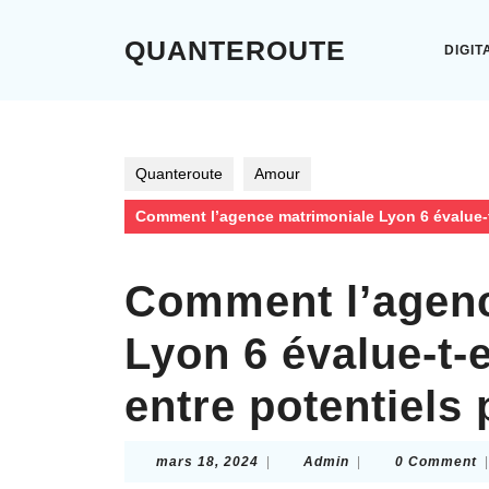
Skip
to
QUANTEROUTE
DIGIT
content
Skip
to
content
Quanteroute
Amour
Comment l’agence matrimoniale Lyon 6 évalue-t-e
Comment l’agenc
Lyon 6 évalue-t-e
entre potentiels 
mars
Admin
mars 18, 2024
|
Admin
|
0 Comment
|
18,