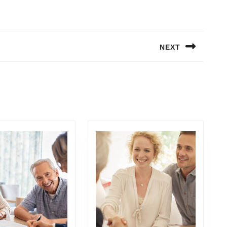
NEXT
Next
post: