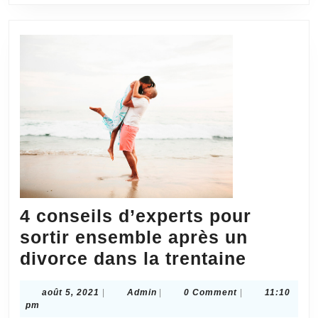
4 conseils d’experts pour
sortir ensemble après un
4
divorce dans la trentaine
conseil
août
Admin
août 5, 2021
|
Admin
|
0 Comment
|
11:10
d’exper
5,
pm
2021