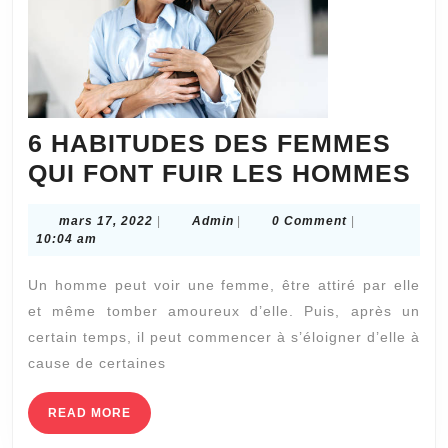
6 HABITUDES DES FEMMES
6
QUI FONT FUIR LES HOMMES
HA
mars
Admin
mars 17, 2022
|
Admin
|
0 Comment
|
DE
17,
10:04 am
FE
2022
Un homme peut voir une femme, être attiré par elle
QU
et même tomber amoureux d’elle. Puis, après un
FO
certain temps, il peut commencer à s’éloigner d’elle à
FU
cause de certaines
LE
H
READ
READ MORE
MORE