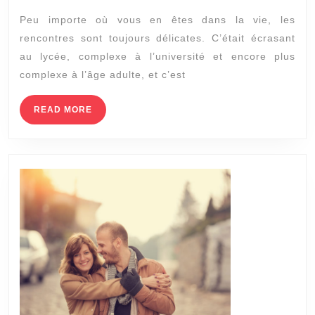
pour
Peu importe où vous en êtes dans la vie, les
sortir
rencontres sont toujours délicates. C’était écrasant
ensemb
au lycée, complexe à l’université et encore plus
après
complexe à l’âge adulte, et c’est
un
divorce
READ
READ MORE
MORE
dans
la
trentain