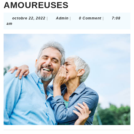
AMOUREUSES
octobre
Admin
octobre 22, 2022
|
Admin
|
0 Comment
|
7:08
22,
am
2022