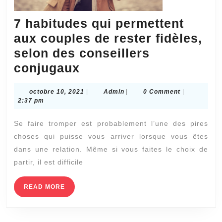
7 habitudes qui permettent
aux couples de rester fidèles,
selon des conseillers
7
conjugaux
habitudes
octobre
Admin
octobre 10, 2021
|
Admin
|
0 Comment
|
qui
10,
2:37 pm
permettent
2021
Se faire tromper est probablement l’une des pires
aux
choses qui puisse vous arriver lorsque vous êtes
couples
dans une relation. Même si vous faites le choix de
de
partir, il est difficile
rester
fidèles,
READ
READ MORE
MORE
selon
des