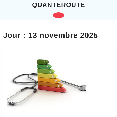
Skip
QUANTEROUTE
to
content
Open
Skip
to
Button
content
Jour :
13 novembre 2025