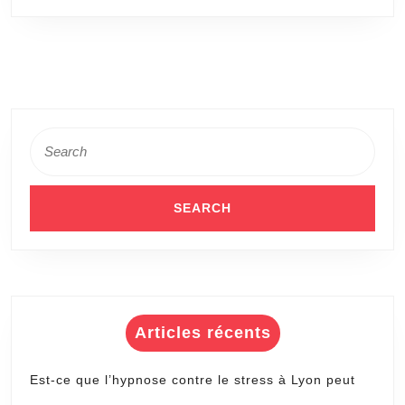
Toulouse
et
un
simple
diagnostic
Search
énergétique
for:
?
Articles récents
Est-ce que l’hypnose contre le stress à Lyon peut