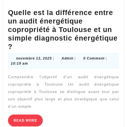
Quelle est la différence entre
un audit énergétique
copropriété à Toulouse et un
simple diagnostic énergétique
Quelle
?
est
novembre
Admin
novembre 13, 2025
|
Admin
|
0 Comment
|
la
13,
10:19 am
2025
différence
Comprendre l’objectif d’un audit énergétique
entre
copropriété à Toulouse Un audit énergétique
un
copropriété à Toulouse se distingue avant tout par
audit
son objectif plus large et plus stratégique que celui
énergétique
d’un simple
copropriété
READ
READ MORE
à
MORE