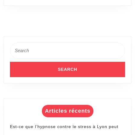
Retou
sur
Inves
avec
une
Search
Agen
for:
Digita
à
Paris
3
?
Articles récents
Est-ce que l’hypnose contre le stress à Lyon peut