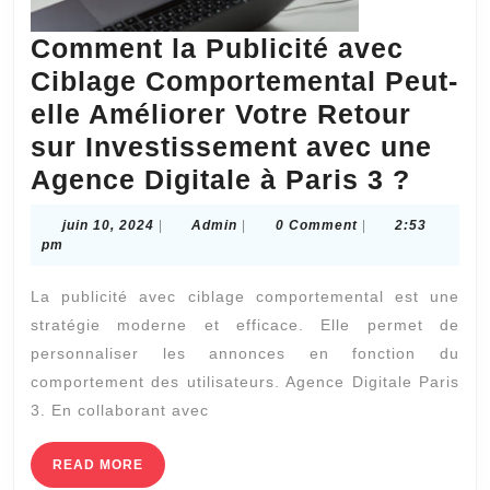
Comment la Publicité avec
Ciblage Comportemental Peut-
elle Améliorer Votre Retour
sur Investissement avec une
Comm
Agence Digitale à Paris 3 ?
la
juin
Admin
juin 10, 2024
|
Admin
|
0 Comment
|
2:53
Publi
10,
pm
2024
avec
La publicité avec ciblage comportemental est une
Cibla
stratégie moderne et efficace. Elle permet de
Comp
personnaliser les annonces en fonction du
Peut-
comportement des utilisateurs. Agence Digitale Paris
elle
3. En collaborant avec
Améli
READ
READ MORE
Votre
MORE