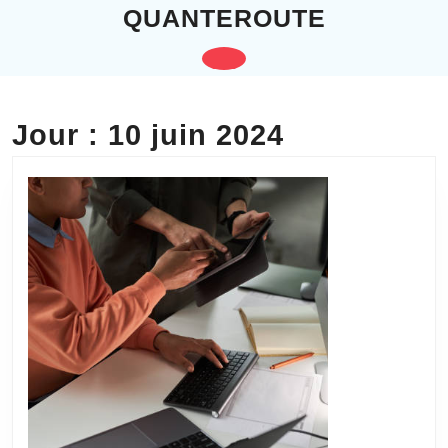
Skip
QUANTEROUTE
to
content
Open
Skip
to
Button
content
Jour :
10 juin 2024