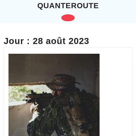
Skip
QUANTEROUTE
to
content
Open
Skip
to
Button
content
Jour :
28 août 2023