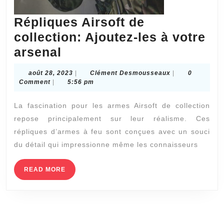
Répliques Airsoft de
collection: Ajoutez-les à votre
Répliques
arsenal
Airsoft
août
Clément
août 28, 2023
|
Clément Desmousseaux
|
0
de
28,
Desmousseaux
Comment
|
5:56 pm
2023
collection:
La fascination pour les armes Airsoft de collection
Ajoutez-
repose principalement sur leur réalisme. Ces
les
répliques d’armes à feu sont conçues avec un souci
à
du détail qui impressionne même les connaisseurs
votre
arsenal
READ
READ MORE
MORE