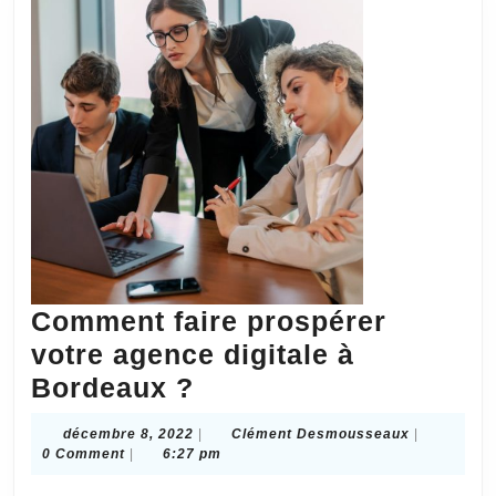
Comment faire prospérer
votre agence digitale à
Comment
Bordeaux ?
faire
décembre
Clément
décembre 8, 2022
|
Clément Desmousseaux
|
prospérer
8,
Desmousse
0 Comment
|
6:27 pm
2022
votre