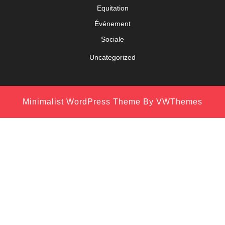
Equitation
Événement
Sociale
Uncategorized
Minimalist WordPress Theme
By VWThemes
Scroll
Up