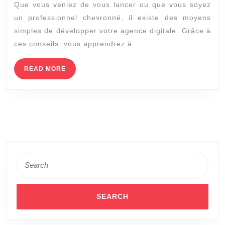
Que vous veniez de vous lancer ou que vous soyez
agence
un professionnel chevronné, il existe des moyens
digitale
simples de développer votre agence digitale. Grâce à
à
ces conseils, vous apprendrez à
Bordeaux
?
READ
READ MORE
MORE
Search
for: