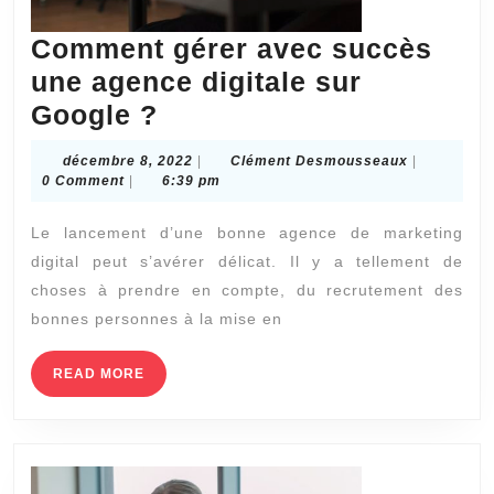
Comment gérer avec succès
une agence digitale sur
Comment
Google ?
gérer
décembre
Clément
décembre 8, 2022
|
Clément Desmousseaux
|
avec
8,
Desmousse
0 Comment
|
6:39 pm
2022
succès
Le lancement d’une bonne agence de marketing
une
digital peut s’avérer délicat. Il y a tellement de
agence
choses à prendre en compte, du recrutement des
digitale
bonnes personnes à la mise en
sur
Google
READ
READ MORE
MORE
?