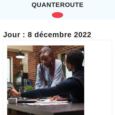
Skip
QUANTEROUTE
to
content
Open
Skip
to
Button
content
Jour :
8 décembre 2022