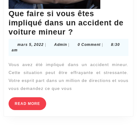
Que faire si vous êtes
impliqué dans un accident de
Que
voiture mineur ?
faire
mars
Admin
mars 5, 2022
|
Admin
|
0 Comment
|
8:30
si
5,
am
2022
vous
Vous avez été impliqué dans un accident mineur.
êtes
Cette situation peut être effrayante et stressante.
impliqué
Votre esprit part dans un million de directions et vous
dans
vous demandez ce que vous
un
accident
READ
READ MORE
MORE
de
voiture
mineur