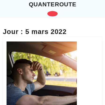
Skip
QUANTEROUTE
to
content
Open
Skip
to
Button
content
Jour :
5 mars 2022