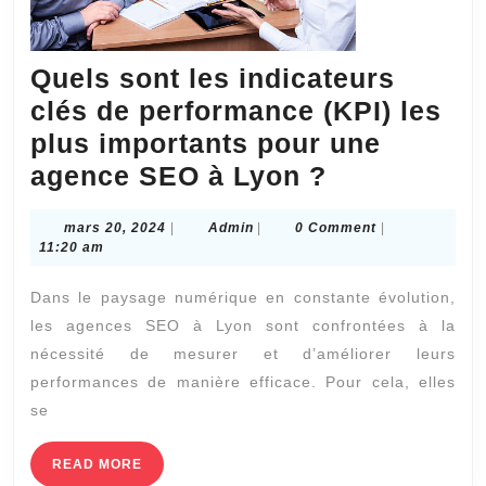
Quels sont les indicateurs
clés de performance (KPI) les
plus importants pour une
Quels
agence SEO à Lyon ?
sont
mars
Admin
mars 20, 2024
|
Admin
|
0 Comment
|
les
20,
11:20 am
indicateurs
2024
Dans le paysage numérique en constante évolution,
clés
les agences SEO à Lyon sont confrontées à la
de
nécessité de mesurer et d’améliorer leurs
performanc
performances de manière efficace. Pour cela, elles
(KPI)
se
les
plus
READ
READ MORE
MORE