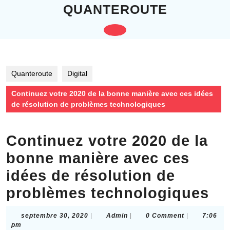
Skip
QUANTEROUTE
to
content
Open
Skip
to
Button
content
Quanteroute
Digital
Continuez votre 2020 de la bonne manière avec ces idées
de résolution de problèmes technologiques
Continuez votre 2020 de la
bonne manière avec ces
idées de résolution de
problèmes technologiques
septembre
Admin
septembre 30, 2020
|
Admin
|
0 Comment
|
7:06
30,
pm