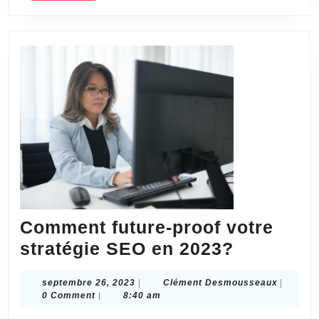
importants
pour
une
agence
SEO
à
Lyon
?
Comment future-proof votre
Comment
stratégie SEO en 2023?
future-
septembre
Clément
septembre 26, 2023
|
Clément Desmousseaux
|
proof
26,
Desmous
0 Comment
|
8:40 am
votre
2023