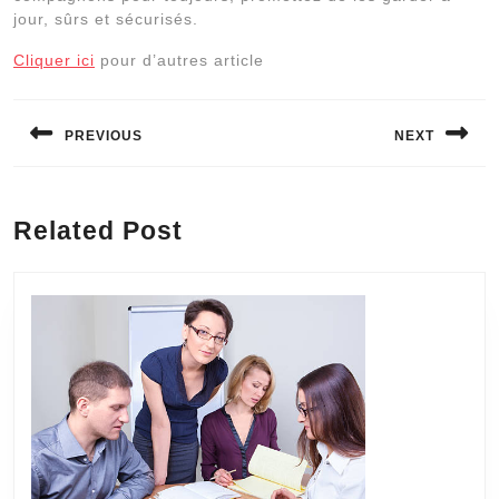
jour, sûrs et sécurisés.
Cliquer ici
pour d’autres article
Navigation
de
PREVIOUS
NEXT
l’article
Previous
Next
post:
post:
Related Post