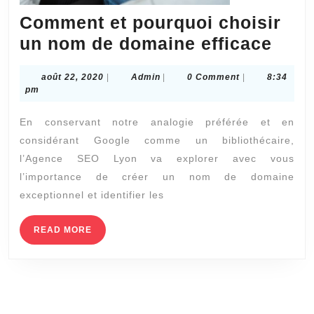
Comment et pourquoi choisir
Com
un nom de domaine efficace
et
août
Admin
août 22, 2020
|
Admin
|
0 Comment
|
8:34
pour
22,
pm
choi
2020
En conservant notre analogie préférée et en
un
considérant Google comme un bibliothécaire,
nom
l’Agence SEO Lyon va explorer avec vous
de
l’importance de créer un nom de domaine
dom
exceptionnel et identifier les
effi
READ
READ MORE
MORE