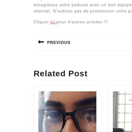
enregistrez votre podcast avec un bon équipem
internet. N’oubliez pas de promouvoir votre po
Cliquer
ici
pour d’autres articles !!!
Navigation
PREVIOUS
de
l’article
Previous
post:
Related Post