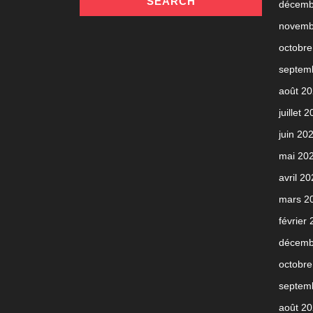
décemb
novemb
octobre
septem
août 2
juillet 
juin 20
mai 20
avril 2
mars 2
février
décemb
octobre
septem
août 2