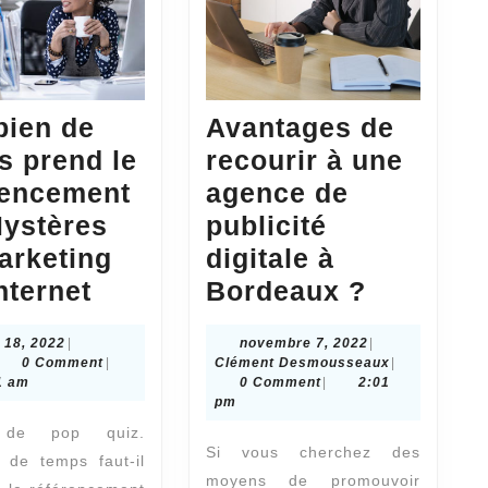
ien de
Avantages de
s prend le
recourir à une
rencement
agence de
Mystères
publicité
arketing
digitale à
Combien
Avantag
nternet
Bordeaux ?
de
de
mars
novembre
 18, 2022
|
novembre 7, 2022
|
temps
recourir
dmin
18,
7,
Clément
0 Comment
|
Clément Desmousseaux
|
prend
à
2022
2022
Desmoussea
1 am
0 Comment
|
2:01
pm
le
une
 de pop quiz.
référencement
agence
Si vous cherchez des
 de temps faut-il
?
de
moyens de promouvoir