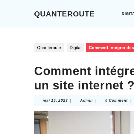
Skip
to
QUANTEROUTE
DIGIT
content
Skip
to
content
Quanteroute
Digital
Comment intégrer des
Comment intégre
un site internet
mai
Admin
mai 15, 2023
|
Admin
|
0 Comment
|
15,
2023