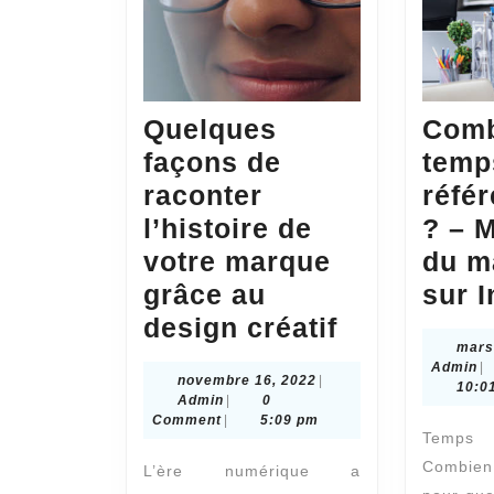
Quelques
Comb
façons de
temp
raconter
réfé
l’histoire de
? – 
votre marque
du m
grâce au
sur I
Quelques
design créatif
mars
façons
A
Admin
|
novembre
novembre 16, 2022
|
de
10:0
Admin
16,
Admin
|
0
raconter
2022
Comment
|
5:09 pm
Temps
l’histoire
Combien
L’ère numérique a
de