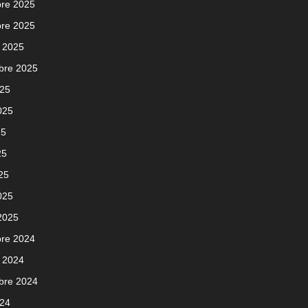
re 2025
re 2025
 2025
bre 2025
025
2025
25
25
025
025
 2025
re 2024
 2024
bre 2024
024