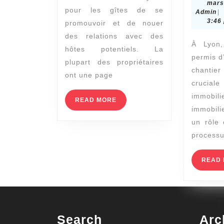
mars
vacances
pour les gîtes de se
A
Admin
|
;
3:46
promouvoir et de nouer
7
des relations avec des
À Lyon,
hôtes potentiels. La
conseils
permis d
plupart des propriétaires
chantie
ont une page
crucial
immobil
READ
READ MORE
MORE
immobili
un rôle 
processu
READ
Search
Arc