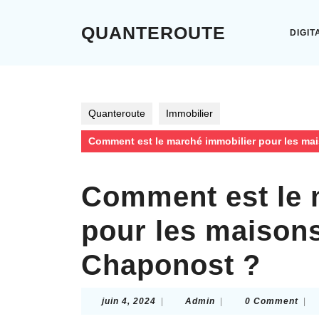
Skip
to
QUANTEROUTE
DIGIT
content
Skip
to
content
Quanteroute
Immobilier
Comment est le marché immobilier pour les ma
Comment est le 
pour les maisons
Chaponost ?
juin
Admin
juin 4, 2024
|
Admin
|
0 Comment
|
4,