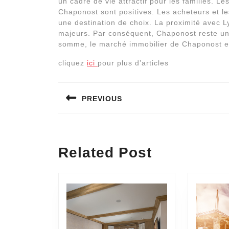
un cadre de vie attractif pour les familles. L
Chaponost sont positives. Les acheteurs et l
une destination de choix. La proximité avec Ly
majeurs. Par conséquent, Chaponost reste une
somme, le marché immobilier de Chaponost e
cliquez
ici
pour plus d’articles
Navigation
PREVIOUS
de
l’article
Previous
post:
Related Post