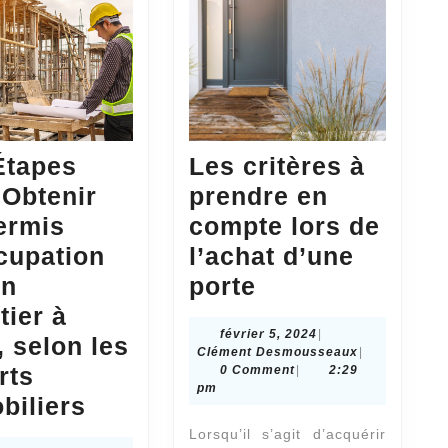
Étapes
Les critères à
 Obtenir
prendre en
ermis
compte lors de
cupation
l’achat d’une
Les
un
porte
critères
tier à
février
février 5, 2024
|
à
 selon les
5,
Clément
Clément Desmousseaux
|
prendre
rts
2024
Desmoussea
0 Comment
|
2:29
pm
Les
en
biliers
Étapes
compte
Lorsqu’il s’agit d’acquérir