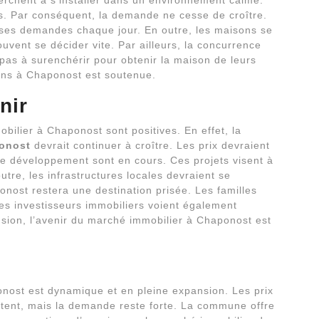
erchent à s’installer dans un environnement calme.
s. Par conséquent, la demande ne cesse de croître.
ses demandes chaque jour. En outre, les maisons se
vent se décider vite. Par ailleurs, la concurrence
 pas à surenchérir pour obtenir la maison de leurs
ons à Chaponost est soutenue.
nir
bilier à Chaponost sont positives. En effet, la
onost
devrait continuer à croître. Les prix devraient
 développement sont en cours. Ces projets visent à
utre, les infrastructures locales devraient se
ost restera une destination prisée. Les familles
es investisseurs immobiliers voient également
ion, l’avenir du marché immobilier à Chaponost est
nost est dynamique et en pleine expansion. Les prix
ent, mais la demande reste forte. La commune offre