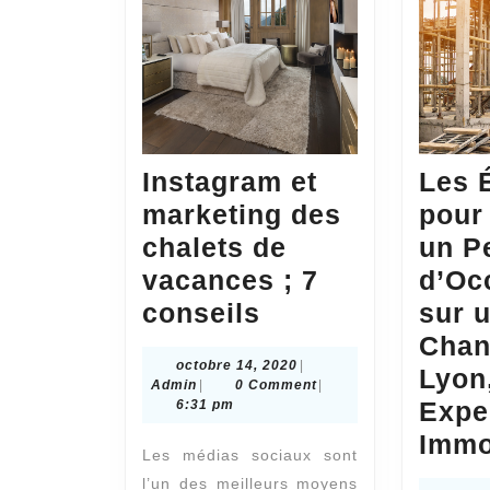
Instagram et
Les 
marketing des
pour
chalets de
un P
vacances ; 7
d’Oc
Instagram
conseils
sur 
et
Chan
octobre
octobre 14, 2020
|
marketing
Lyon,
Admin
14,
Admin
|
0 Comment
|
des
2020
Expe
6:31 pm
chalets
Immo
Les médias sociaux sont
de
l’un des meilleurs moyens